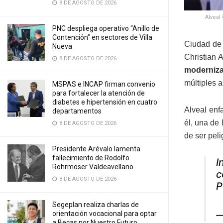
8 DE AGOSTO DE 2026
Alveal
PNC despliega operativo “Anillo de
Contención” en sectores de Villa
Ciudad de 
Nueva
Christian 
8 DE AGOSTO DE 2026
modernizac
múltiples 
MSPAS e INCAP firman convenio
para fortalecer la atención de
diabetes e hipertensión en cuatro
Alveal enf
departamentos
él, una de
8 DE AGOSTO DE 2026
de ser peli
Presidente Arévalo lamenta
fallecimiento de Rodolfo
I
Rohrmoser Valdeavellano
c
8 DE AGOSTO DE 2026
P
Segeplan realiza charlas de
—
orientación vocacional para optar
a Becas por Nuestro Futuro