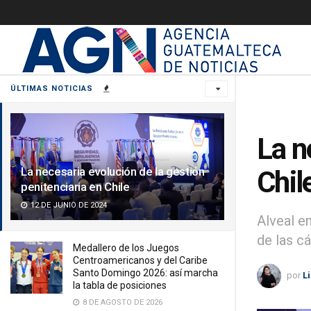
ÚLTIMAS NOTICIAS
La n
La necesaria evolución de la gestión
Chil
penitenciaria en Chile
12 DE JUNIO DE 2024
Alveal e
de las cá
Medallero de los Juegos
Centroamericanos y del Caribe
Santo Domingo 2026: así marcha
por
L
la tabla de posiciones
8 DE AGOSTO DE 2026