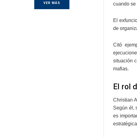
VER MÁS
cuando se 
El exfunci
de organiz
Citó ejem
ejecucione
situación 
mafias.
El rol 
Christian 
Según él, s
es importa
estratégic