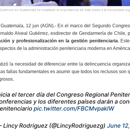
 Gutiérrez en Guatemala ha resaltado la importancia de esta visión y la necesidad urg
Guatemala, 12 jun (AGN).- En el marco del Segundo Congreso
Arnaldo Alveal Gutiérrez, exdirector de Gendarmería de Chile, 
ión y profesionalización en la gestión penitenciaria
. Est
aspectos de la administración penitenciaria moderna en América
atizó la necesidad de diferenciar entre la delincuencia organi
 las fallas fundamentales es asumir que todos los reclusos son i
grosos.
nicia el tercer día del Congreso Regional Penite
onferencias y los diferentes países darán a co
enitenciario
pic.twitter.com/FBCMvpaklW
 Lincy Rodriguez (@LincyRodriguezg)
June 12