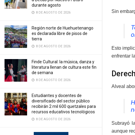
durante agosto
Sin embarg
8 DE AGOSTO DE 2026
T
Región norte de Huehuetenango
o
es declarada libre de pisos de
tierra
8 DE AGOSTO DE 2026
Esto impli
enfrentar l
Finde Cultural: la música, danza y
literatura llenan de cultura este fin
Derech
de semana
8 DE AGOSTO DE 2026
Alveal abo
Estudiantes y docentes de
diversificado del sector público
H
recibirán 2 mil 600 quetzales para
n
recursos educativos tecnológicos
8 DE AGOSTO DE 2026
Subrayó la
aunque rec