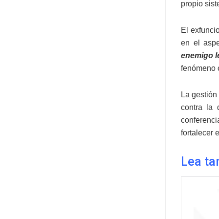
propio sist
El exfunci
en el aspe
enemigo l
fenómeno cr
La gestión
contra la
conferenci
fortalecer 
Lea ta