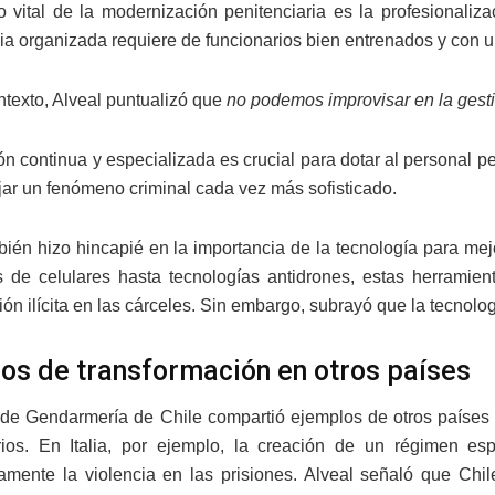
 vital de la modernización penitenciaria es la profesionaliz
ia organizada requiere de funcionarios bien entrenados y con un
ntexto, Alveal puntualizó que
no podemos improvisar en la gesti
ón continua y especializada es crucial para dotar al personal 
ar un fenómeno criminal cada vez más sofisticado.
bién hizo hincapié en la importancia de la tecnología para mej
 de celulares hasta tecnologías antidrones, estas herramien
n ilícita en las cárceles. Sin embargo, subrayó que la tecnologí
os de transformación en otros países
r de Gendarmería de Chile compartió ejemplos de otros paíse
rios. En Italia, por ejemplo, la creación de un régimen e
ivamente la violencia en las prisiones. Alveal señaló que Ch