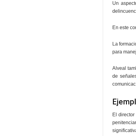
Un aspecto
delincuenc
En este co
La formaci
para manej
Alveal tam
de señales
comunicació
Ejempl
El directo
penitencia
significat