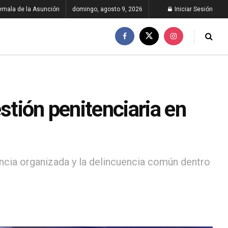
emala de la Asunción
domingo, agosto 9, 2026
Iniciar Sesión
stión penitenciaria en
uencia organizada y la delincuencia común dentro