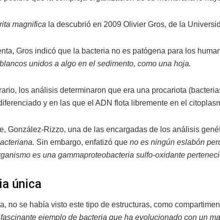
ita magnifica
la descubrió en 2009 Olivier Gros, de la Universi
nta, Gros indicó que la bacteria no es patógena para los human
 blancos unidos a algo en el sedimento, como una hoja.
rario, los análisis determinaron que era una procariota (bacter
iferenciado y en las que el ADN flota libremente en el citoplas
e, González-Rizzo, una de las encargadas de los análisis genéti
bacteriana.
Sin embargo, enfatizó que
no es ningún eslabón perd
rganismo es una gammaproteobacteria sulfo-oxidante perteneci
ia única
a, no se había visto este tipo de estructuras, como compartimen
 fascinante ejemplo de bacteria que ha evolucionado con un m