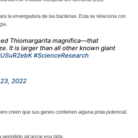
ra la envergadura de las bacterias. Esta se relaciona con
gía.
ed Thiomargarita magnifica—that
ze. It is larger than all other known giant
/bvUSuR2ebK
#ScienceResearch
 23, 2022
pero creen que sus genes contienen
alguna pista potencial
.
permitido alcanzar esa talla.