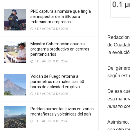
PNC captura a hombre que fingía
ser inspector de la SIB para
extorsionar empresas
6 DE AGOSTO DE 2026
Redacción 
Ministro Gobernación anuncia
de Guadalu
programa productivo en centros
la evolució
penitenciarios
6 DE AGOSTO DE 2026
Del géner
según estu
Volcán de Fuego retorna a
parámetros normales tras 50
horas de actividad eruptiva
De esa cue
6 DE AGOSTO DE 2026
esa mane
nuestro co
Podrían aumentar lluvias en zonas
montañosas y volcánicas del país
6 DE AGOSTO DE 2026
Asimismo, 
con otro t