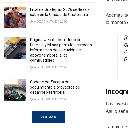
Final de Guatepaz 2026 se lleva a
cabo en la Ciudad de Guatemala
Además, se
6 DE AGOSTO DE 2026
la manera 
R
Página web del Ministerio de
c
Energía y Minas permite acceder a
información de ejecución del
b
apoyo temporal a los
p
combustibles
6 DE AGOSTO DE 2026
—
Codede de Zacapa da
seguimiento a proyectos de
Incógn
desarrollo territorial
6 DE AGOSTO DE 2026
Los invest
Así lo señ
VER MÁS
También es