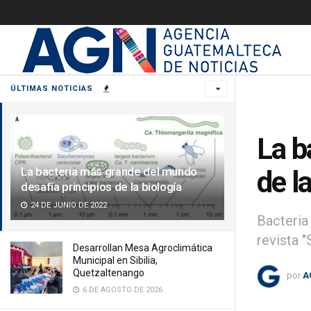
ÚLTIMAS NOTICIAS
La b
La bacteria más grande del mundo
de l
desafía principios de la biología
24 DE JUNIO DE 2022
Bacteria
revista "
Desarrollan Mesa Agroclimática
Municipal en Sibilia,
Quetzaltenango
por
A
6 DE AGOSTO DE 2026