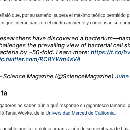
ñaló que, por su tamaño, supera el máximo teórico permitido pa
en que interactúan con el medio ambiente y cómo usan su ener
esearchers have discovered a bacterium—nam
hallenges the prevailing view of bacterial cell si
acteria by ~50-fold. Learn more:
https://t.co
ic.twitter.com/RC8YWm4sVA
 Science Magazine (@ScienceMagazine)
June
ita
igadores no saben aún a qué responde su gigantesco tamaño, 
aló Tanja Woyke, de la
Universidad Merced de California
.
 posible que la compleja organización de su membrana le haya 