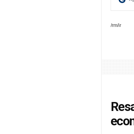
/rm/ir
Resa
econ