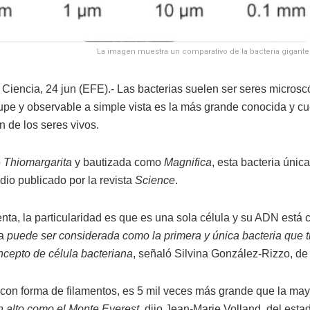
La imagen muestra un comparativo de la bacteria gigante 
Ciencia, 24 jun (EFE).- Las bacterias suelen ser seres micros
pe y observable a simple vista es la más grande conocida y cue
n de los seres vivos.
o
Thiomargarita
y bautizada como
Magnifica
, esta bacteria úni
dio publicado por la revista
Science
.
nta, la particularidad es que es una sola célula y su ADN est
ra
puede ser considerada como la primera y única bacteria que ti
ncepto de célula bacteriana
, señaló Silvina González-Rizzo, de 
con forma de filamentos, es 5 mil veces más grande que la may
an alto como el Monte Everest
, dijo Jean-Marie Volland, del est