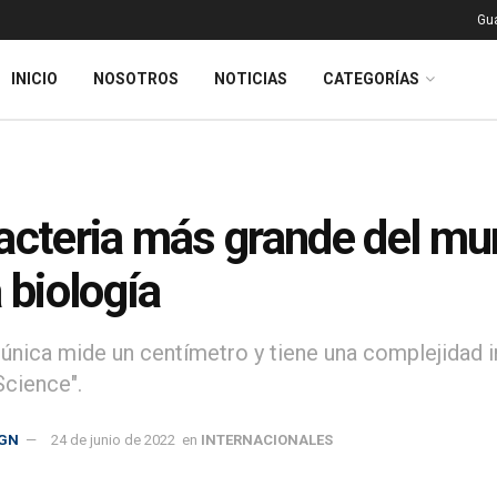
Gu
INICIO
NOSOTROS
NOTICIAS
CATEGORÍAS
acteria más grande del mu
a biología
 única mide un centímetro y tiene una complejidad 
Science".
GN
24 de junio de 2022
en
INTERNACIONALES