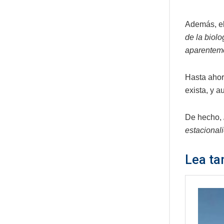
Además, el
de la biolo
aparenteme
Hasta ahor
exista, y a
De hecho,
estacional
Lea ta