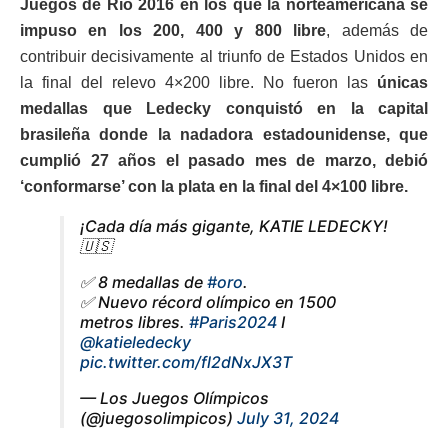
Juegos de Río 2016 en los que la norteamericana se
impuso en los 200, 400 y 800 libre
, además de
contribuir decisivamente al triunfo de Estados Unidos en
la final del relevo 4×200 libre. No fueron las
únicas
medallas que Ledecky conquistó en la capital
brasileña donde la nadadora estadounidense, que
cumplió 27 años el pasado mes de marzo, debió
‘conformarse’ con la plata en la final del 4×100 libre.
¡Cada día más gigante, KATIE LEDECKY!
🇺🇸
✅ 8 medallas de
#oro
.
✅ Nuevo récord olímpico en 1500
metros libres.
#Paris2024
I
@katieledecky
pic.twitter.com/fl2dNxJX3T
— Los Juegos Olímpicos
(@juegosolimpicos)
July 31, 2024