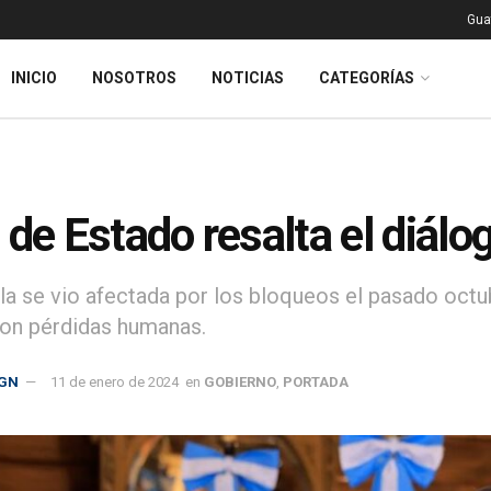
Gua
INICIO
NOSOTROS
NOTICIAS
CATEGORÍAS
 de Estado resalta el diálog
a se vio afectada por los bloqueos el pasado octub
on pérdidas humanas.
GN
11 de enero de 2024
en
GOBIERNO
,
PORTADA