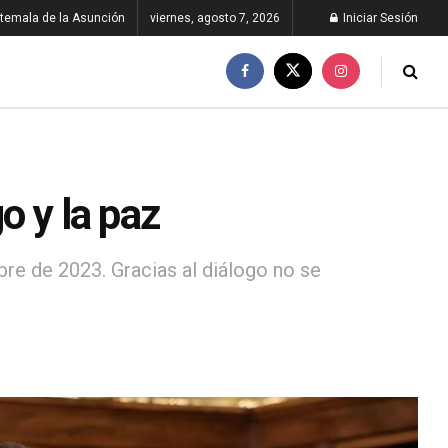
temala de la Asunción
viernes, agosto 7, 2026
Iniciar Sesión
o y la paz
re de 2023. Gracias al diálogo no se