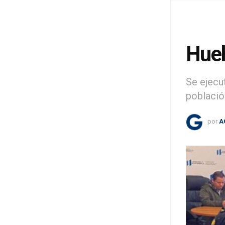
Hueh
Se ejecu
població
por
A