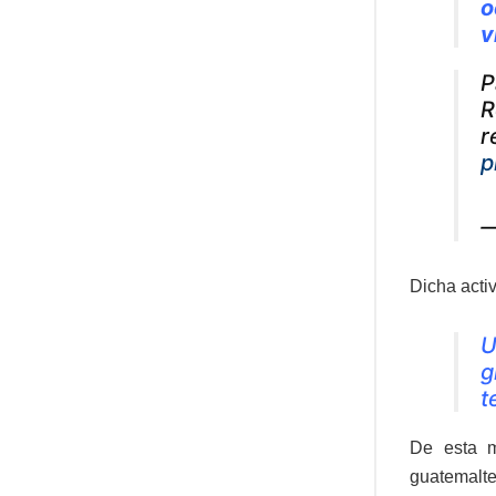
o
v
P
R
r
p
—
Dicha activ
U
g
t
De esta m
guatemalte