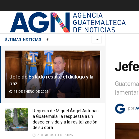
ÚLTIMAS NOTICIAS
Jefe
Jefe de Estado resalta el diálogo y la
Guatemal
paz
lamentar
11 DE ENERO DE 2024
por
A
Regreso de Miguel Ángel Asturias
a Guatemala: la respuesta a un
deseo en vida y a la revitalización
de su obra
7 DE AGOSTO DE 2026