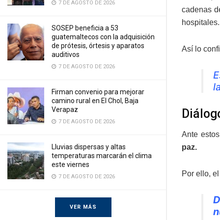
7 DE AGOSTO DE 2026
cadenas de
hospitales.
SOSEP beneficia a 53
guatemaltecos con la adquisición
de prótesis, órtesis y aparatos
Así lo conf
auditivos
7 DE AGOSTO DE 2026
E
l
Firman convenio para mejorar
camino rural en El Chol, Baja
Verapaz
Diálog
7 DE AGOSTO DE 2026
Ante estos
Lluvias dispersas y altas
paz.
temperaturas marcarán el clima
este viernes
Por ello, e
7 DE AGOSTO DE 2026
D
VER MÁS
n