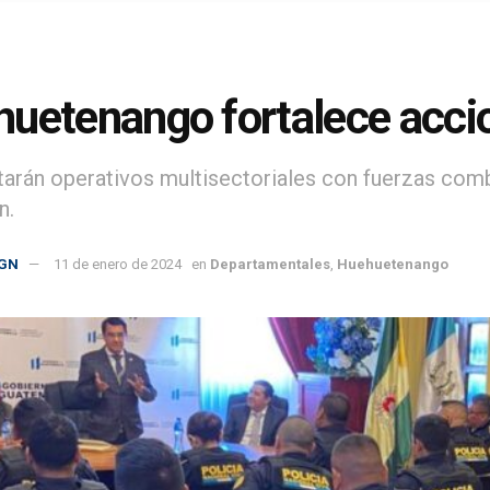
uetenango fortalece acci
tarán operativos multisectoriales con fuerzas comb
n.
GN
11 de enero de 2024
en
Departamentales
,
Huehuetenango