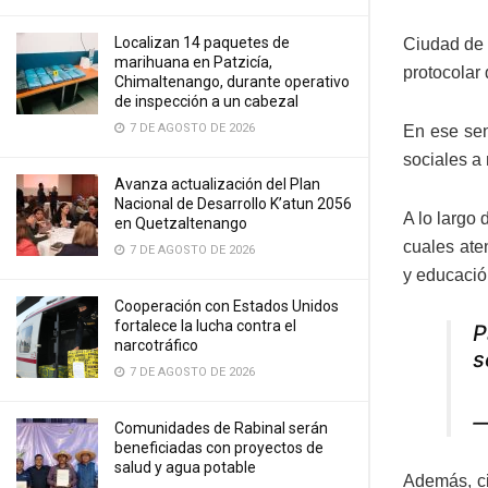
Localizan 14 paquetes de
Ciudad de 
marihuana en Patzicía,
protocolar
Chimaltenango, durante operativo
de inspección a un cabezal
7 DE AGOSTO DE 2026
En ese sen
sociales a 
Avanza actualización del Plan
Nacional de Desarrollo K’atun 2056
A lo largo 
en Quetzaltenango
cuales aten
7 DE AGOSTO DE 2026
y educación
Cooperación con Estados Unidos
fortalece la lucha contra el
P
narcotráfico
s
7 DE AGOSTO DE 2026
—
Comunidades de Rabinal serán
beneficiadas con proyectos de
salud y agua potable
Además, ci