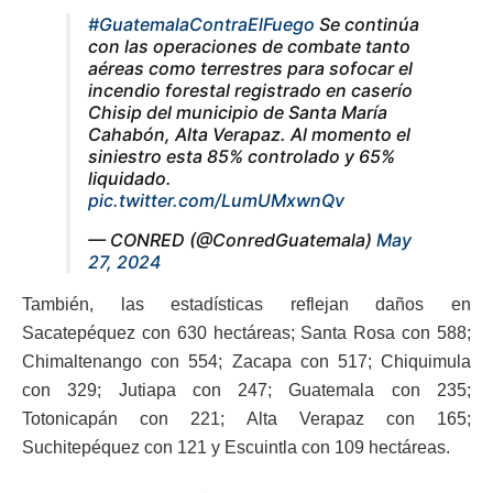
#GuatemalaContraElFuego
Se continúa
con las operaciones de combate tanto
aéreas como terrestres para sofocar el
incendio forestal registrado en caserío
Chisip del municipio de Santa María
Cahabón, Alta Verapaz. Al momento el
siniestro esta 85% controlado y 65%
liquidado.
pic.twitter.com/LumUMxwnQv
— CONRED (@ConredGuatemala)
May
27, 2024
También, las estadísticas reflejan daños en
Sacatepéquez con 630 hectáreas; Santa Rosa con 588;
Chimaltenango con 554; Zacapa con 517; Chiquimula
con 329; Jutiapa con 247; Guatemala con 235;
Totonicapán con 221; Alta Verapaz con 165;
Suchitepéquez con 121 y Escuintla con 109 hectáreas.