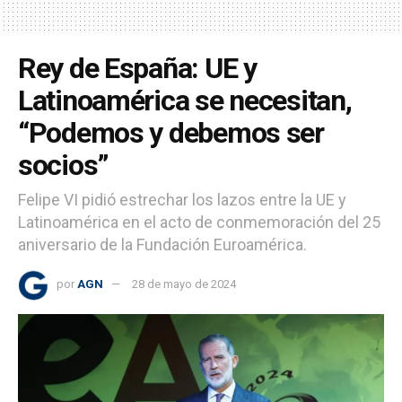
Rey de España: UE y
Latinoamérica se necesitan,
“Podemos y debemos ser
socios”
Felipe VI pidió estrechar los lazos entre la UE y
Latinoamérica en el acto de conmemoración del 25
aniversario de la Fundación Euroamérica.
por
AGN
28 de mayo de 2024