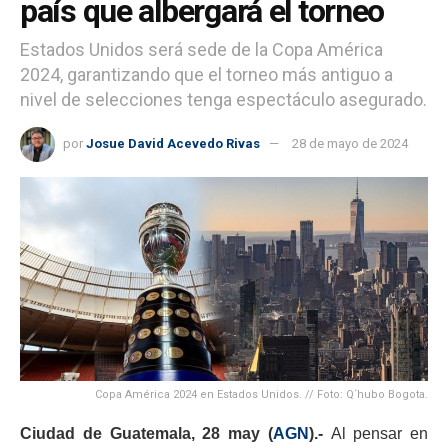
país que albergará el torneo
Estados Unidos será sede de la Copa América
2024, garantizando que el torneo más antiguo a
nivel de selecciones tenga espectáculo asegurado.
por
Josue David Acevedo Rivas
28 de mayo de 2024
Copa América 2024 en Estados Unidos. // Foto: Q´hubo Bogota.
Ciudad de Guatemala, 28 may (
AGN
).-
Al pensar en