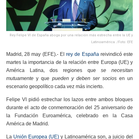
Rey Felipe VI de España aboga por una relación más estrecha entre la UE y
Latinoamérica. /Foto: EFE
Madrid, 28 may (EFE).- El
rey de España
reivindicó este
martes la importancia de la relación entre Europa (UE) y
América Latina, dos regiones que
se necesitan
mutuamente
y que
pueden y deben ser socios
en un
escenario geopolítico cada vez más incierto.
Felipe VI pidió estrechar los lazos entre ambos bloques
durante el acto de conmemoración del 25 aniversario de
la Fundación Euroamérica, celebrado en la Casa
América de Madrid.
La
Unión Europea (UE)
y Latinoamérica son, a juicio del