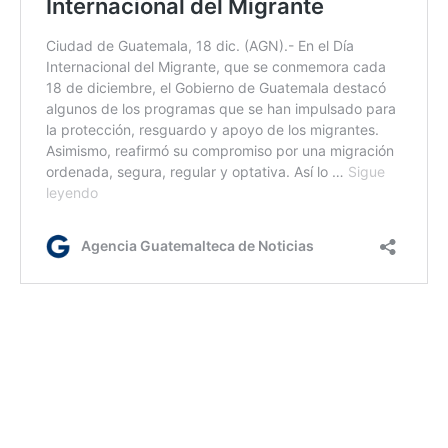
rm
Etiquetas:
cambio climático
China