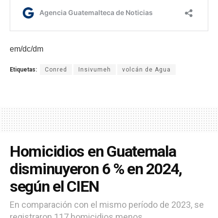
em/dc/dm
Etiquetas:
Conred
Insivumeh
volcán de Agua
Homicidios en Guatemala
disminuyeron 6 % en 2024,
según el CIEN
En comparación con el mismo período de 2023, se
registraron 117 homicidios menos.