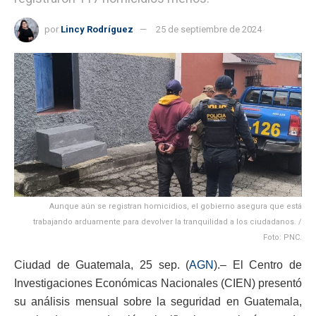
por
Lincy Rodríguez
25 de septiembre de 2024
Aunque aún se registran homicidios, el gobierno asegura que está
trabajando arduamente para devolver la tranquilidad a los ciudadanos. /
Foto: PNC.
Ciudad de Guatemala, 25 sep. (
AGN
).– El Centro de
Investigaciones Económicas Nacionales (CIEN) presentó
su análisis mensual sobre la seguridad en Guatemala,