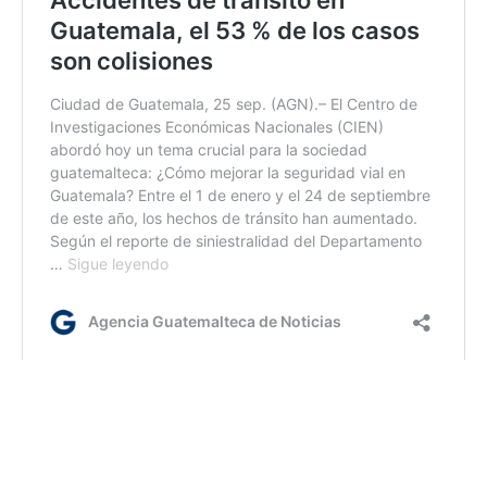
lr/dc/dm
Etiquetas:
CIEN
disminución de homicidios
Mingob