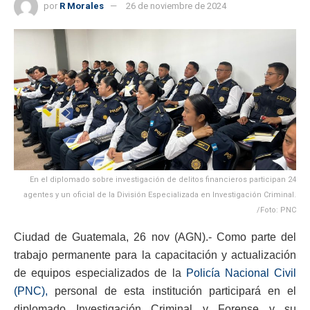
por
R Morales
26 de noviembre de 2024
En el diplomado sobre investigación de delitos financieros participan 24
agentes y un oficial de la División Especializada en Investigación Criminal.
/Foto: PNC
Ciudad de Guatemala, 26 nov (AGN).- Como parte del
trabajo permanente para la capacitación y actualización
de equipos especializados de la
Policía Nacional Civil
(PNC),
personal de esta institución participará en el
diplomado Investigación Criminal y Forense y su