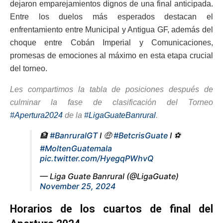
dejaron emparejamientos dignos de una final anticipada.
Entre los duelos más esperados destacan el
enfrentamiento entre Municipal y Antigua GF, además del
choque entre Cobán Imperial y Comunicaciones,
promesas de emociones al máximo en esta etapa crucial
del torneo.
Les compartimos la tabla de posiciones después de
culminar la fase de clasificación del Torneo
#Apertura2024
de la
#LigaGuateBanrural
.
🏦
#BanruralGT
I 🤑
#BetcrisGuate
I ⚽️
#MoltenGuatemala
pic.twitter.com/HyegqPWhvQ
— Liga Guate Banrural (@LigaGuate)
November 25, 2024
Horarios de los cuartos de final del