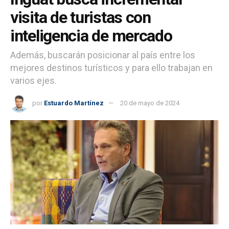
visita de turistas con
inteligencia de mercado
Además, buscarán posicionar al país entre los
mejores destinos turísticos y para ello trabajan en
varios ejes.
por
Estuardo Martínez
20 de mayo de 2024