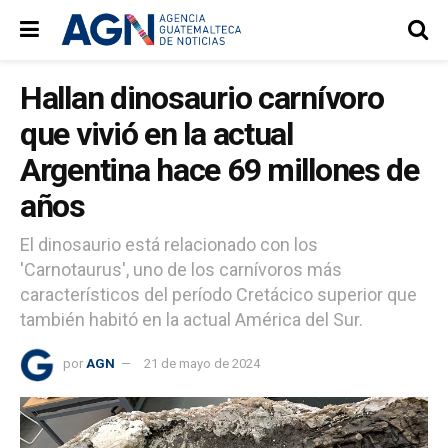
Hallan dinosaurio carnívoro
que vivió en la actual
Argentina hace 69 millones de
años
El dinosaurio está relacionado con los
'Carnotaurus', uno de los carnívoros más
característicos del período Cretácico superior que
también habitó en la actual América del Sur.
por
AGN
21 de mayo de 2024