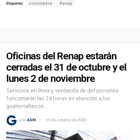
Etiquetas:
consulados
Renap
Oficinas del Renap estarán
cerradas el 31 de octubre y el
lunes 2 de noviembre
Servicios en línea y ventanilla de defunciones
funcionarán las 24 horas en atención a los
guatemaltecos.
por
AGN
30 de octubre de 2020