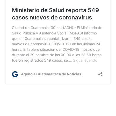
AGN. /ke/km/dm