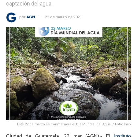
captación del agua.
por
AGN
22 de marzo de 2021
Este 22 de marzo se conmemora el Día Mundial del Agua. / Foto: Inab
Ciudad de Guatemala, 22 mar (AGN).- El
Instituto