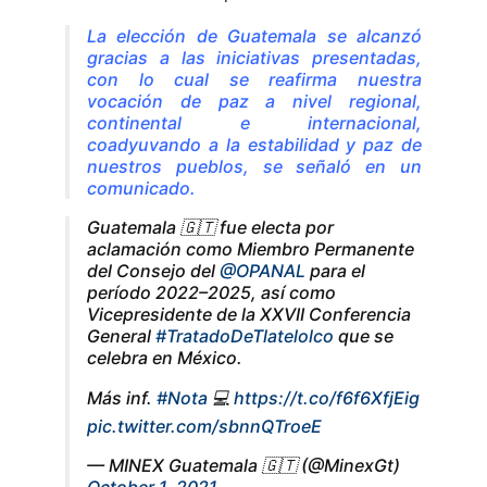
La elección de Guatemala se alcanzó
gracias a las iniciativas presentadas,
con lo cual se reafirma nuestra
vocación de paz a nivel regional,
continental e internacional,
coadyuvando a la estabilidad y paz de
nuestros pueblos, se señaló en un
comunicado.
Guatemala 🇬🇹 fue electa por
aclamación como Miembro Permanente
del Consejo del
@OPANAL
para el
período 2022–2025, así como
Vicepresidente de la XXVII Conferencia
General
#TratadoDeTlatelolco
que se
celebra en México.
Más inf.
#Nota
💻
https://t.co/f6f6XfjEig
pic.twitter.com/sbnnQTroeE
— MINEX Guatemala 🇬🇹 (@MinexGt)
October 1, 2021