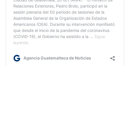
AGN jm/kg/dm
Etiquetas:
Embajada de Suecia