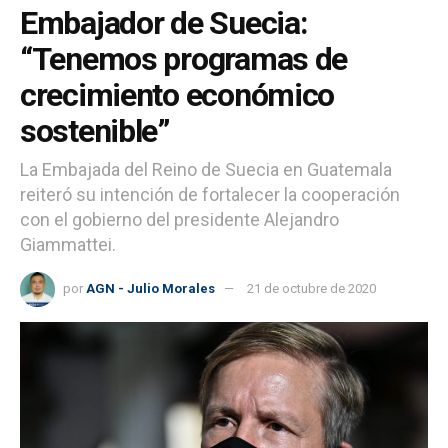
Embajador de Suecia:
“Tenemos programas de
crecimiento económico
sostenible”
La Embajada del Reino de Suecia en Guatemala
reiteró su intención de fortalecer la cooperación
con el gobierno del presidente Alejandro
Giammattei.
por
AGN - Julio Morales
21 de octubre de 2020