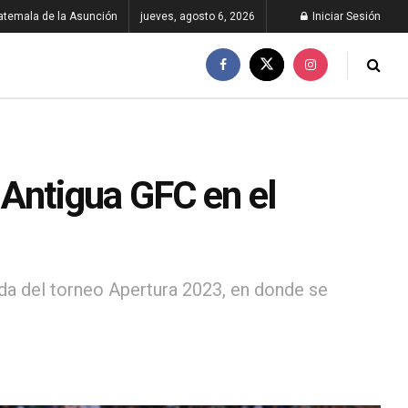
atemala de la Asunción
jueves, agosto 6, 2026
Iniciar Sesión
 Antigua GFC en el
ada del torneo Apertura 2023, en donde se