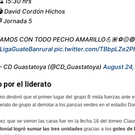
 15:30 hrs
 David Cordón Hichos
 Jornada 5
AMOS CON TODO PECHO AMARILLO💪🏽⚽️🟡🟢
LigaGuateBanrural
pic.twitter.com/TBbpLZe2P
 CD Guastatoya (@CD_Guastatoya)
August 24,
 por el liderato
rio destinó que el primer lugar del grupo B mida fuerzas ante 
derato de grupo al derrotar a los panzas verdes en el estadio D
vez que se vieron las caras fue en la fecha 16 del torneo Cla
lonial logró sumar las tres unidades
gracias a los
goles de 