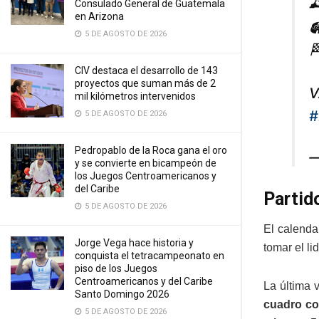

Consulado General de Guatemala
en Arizona

5 DE AGOSTO DE 2026

CIV destaca el desarrollo de 143
proyectos que suman más de 2
V
mil kilómetros intervenidos
#
5 DE AGOSTO DE 2026
Pedropablo de la Roca gana el oro
—
y se convierte en bicampeón de
los Juegos Centroamericanos y
del Caribe
Partido
5 DE AGOSTO DE 2026
El calenda
Jorge Vega hace historia y
tomar el li
conquista el tetracampeonato en
piso de los Juegos
Centroamericanos y del Caribe
La última 
Santo Domingo 2026
cuadro co
5 DE AGOSTO DE 2026