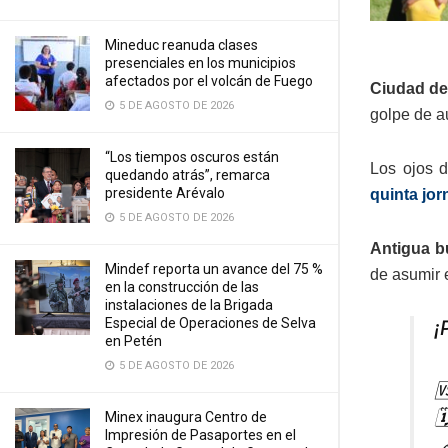
Mineduc reanuda clases
presenciales en los municipios
afectados por el volcán de Fuego
Ciudad de
5 DE AGOSTO DE 2026
golpe de a
“Los tiempos oscuros están
Los ojos d
quedando atrás”, remarca
presidente Arévalo
quinta jor
5 DE AGOSTO DE 2026
Antigua bu
Mindef reporta un avance del 75 %
de asumir e
en la construcción de las
instalaciones de la Brigada
Especial de Operaciones de Selva
¡
en Petén
5 DE AGOSTO DE 2026


Minex inaugura Centro de
Impresión de Pasaportes en el