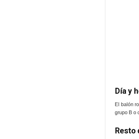
Día y h
El balón r
grupo B o c
Resto 