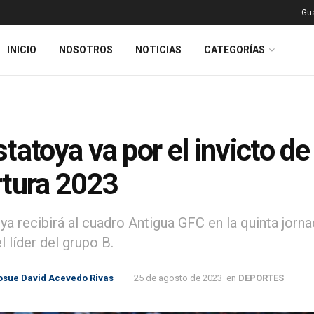
Gu
INICIO
NOSOTROS
NOTICIAS
CATEGORÍAS
tatoya va por el invicto de
tura 2023
ya recibirá al cuadro Antigua GFC en la quinta jorn
el líder del grupo B.
osue David Acevedo Rivas
25 de agosto de 2023
en
DEPORTES