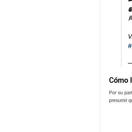


V
#
—
Cómo l
Por su par
presumir q