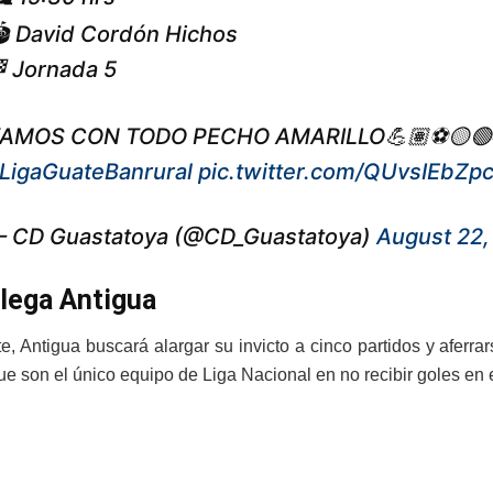
 David Cordón Hichos
 Jornada 5
AMOS CON TODO PECHO AMARILLO💪🏽⚽️🟡🟢
LigaGuateBanrural
pic.twitter.com/QUvsIEbZp
 CD Guastatoya (@CD_Guastatoya)
August 22,
lega Antigua
te, Antigua buscará alargar su invicto a cinco partidos y aferr
ue son el único equipo de Liga Nacional en no recibir goles en 