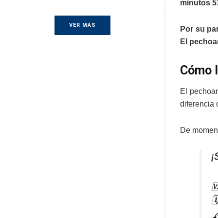
minutos 51
VER MÁS
Por su par
El pechoam
Cómo l
El pechoam
diferencia 
De momento
¡


