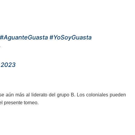
#AguanteGuasta
#YoSoyGuasta
c
 2023
arse aún más al liderato del grupo B. Los coloniales pueden
el presente torneo.