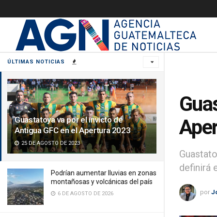
ÚLTIMAS NOTICIAS
Guas
Guastatoya va por el invicto de
Aper
Antigua GFC en el Apertura 2023
25 DE AGOSTO DE 2023
Guastato
definirá 
Podrían aumentar lluvias en zonas
montañosas y volcánicas del país
por
J
6 DE AGOSTO DE 2026