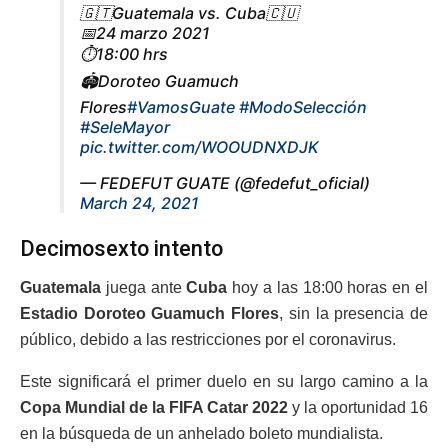
🇬🇹Guatemala vs. Cuba🇨🇺
📅24 marzo 2021
⏱️18:00 hrs
🏟️Doroteo Guamuch
Flores
#VamosGuate
#ModoSelección
#SeleMayor
pic.twitter.com/WOOUDNXDJK
— FEDEFUT GUATE (@fedefut_oficial)
March 24, 2021
Decimosexto intento
Guatemala
juega ante
Cuba
hoy a las 18:00 horas en el
Estadio Doroteo Guamuch Flores
, sin la presencia de
público, debido a las restricciones por el coronavirus.
Este significará el primer duelo en su largo camino a la
Copa Mundial de la FIFA Catar 2022
y la oportunidad 16
en la búsqueda de un anhelado boleto mundialista.