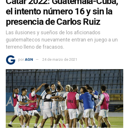
Catar 2022: Guatemala-Cuba,
el intento número 16 y sin la
presencia de Carlos Ruiz
Las ilusiones y sueños de los aficionados
guatemaltecos nuevamente entran en juego a un
terreno lleno de fracasos.
por
AGN
24 de marzo de 2021