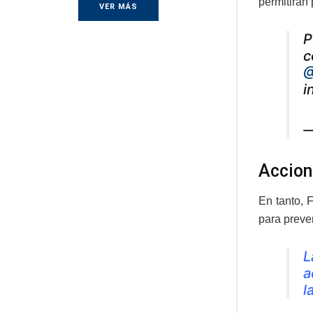
permitirán 
VER MÁS
P
c
@
i
—
Accion
En tanto, 
para preven
L
a
l