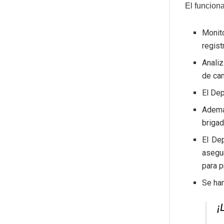
El funciona
Monito
regist
Analiz
de ca
El Dep
Ademá
brigad
El De
asegu
para p
Se han
¡