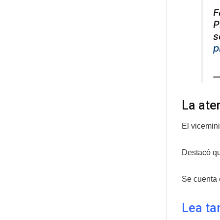
F
P
s
p
—
La ate
El vicemin
Destacó qu
Se cuenta 
Lea ta