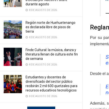
durante agosto
8 DE AGOSTO DE 2026
—
Región norte de Huehuetenango
Reglam
es declarada libre de pisos de
tierra
Por su par
8 DE AGOSTO DE 2026
implementa
Finde Cultural: la música, danza y
literatura llenan de cultura este fin
S
de semana
e
8 DE AGOSTO DE 2026
Desde el a
Estudiantes y docentes de
diversificado del sector público
E
recibirán 2 mil 600 quetzales para
recursos educativos tecnológicos
n
8 DE AGOSTO DE 2026
Además, se