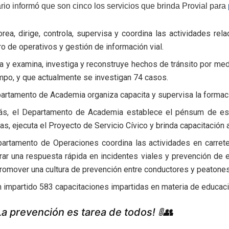
rio informó que son cinco los servicios que brinda Provial para
rea, dirige, controla, supervisa y coordina las actividades rel
ro de operativos y gestión de información vial.
a y examina, investiga y reconstruye hechos de tránsito por med
mpo, y que actualmente se investigan 74 casos.
artamento de Academia organiza capacita y supervisa la formaci
s, el Departamento de Academia establece el pénsum de estudi
as, ejecuta el Proyecto de Servicio Cívico y brinda capacitación a
partamento de Operaciones coordina las actividades en carret
rar una respuesta rápida en incidentes viales y prevención de 
romover una cultura de prevención entre conductores y peatones
 impartido 583 capacitaciones impartidas en materia de educació
La prevención es tarea de todos! 🚦👥