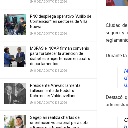
8 DE AGOSTO DE 2026
PNC despliega operativo “Anillo de
Contención” en sectores de Villa
Ciudad de 
Nueva
seguro y 
8 DE AGOSTO DE 2026
reglamento 
MSPAS e INCAP firman convenio
para fortalecer la atención de
Durante la
diabetes e hipertensión en cuatro
departamentos
N
8 DE AGOSTO DE 2026
d
u
Presidente Arévalo lamenta
fallecimiento de Rodolfo
Rohrmoser Valdeavellano
Destacó q
8 DE AGOSTO DE 2026
administra
Segeplan realiza charlas de
C
orientación vocacional para optar
h
a Becas por Nuestro Futuro