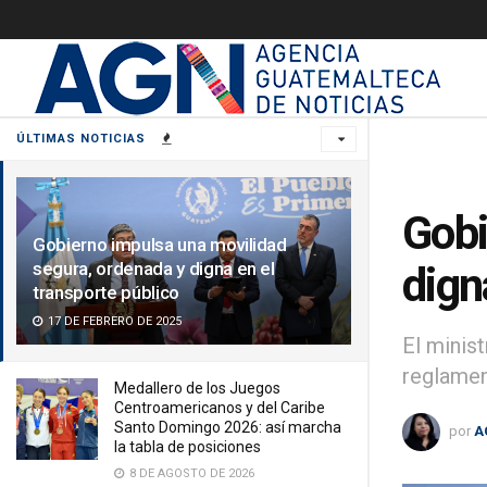
ÚLTIMAS NOTICIAS
Gobi
Gobierno impulsa una movilidad
segura, ordenada y digna en el
dign
transporte público
17 DE FEBRERO DE 2025
El minis
reglamen
Medallero de los Juegos
Centroamericanos y del Caribe
Santo Domingo 2026: así marcha
por
A
la tabla de posiciones
8 DE AGOSTO DE 2026