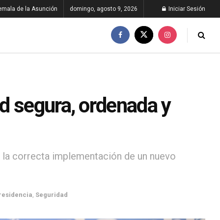
emala de la Asunción
domingo, agosto 9, 2026
Iniciar Sesión
d segura, ordenada y
a la correcta implementación de un nuevo
residencia
,
Seguridad