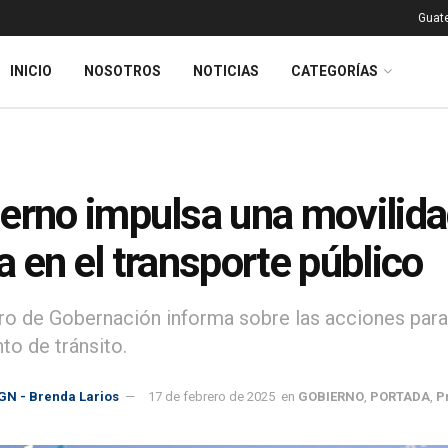
Guat
INICIO
NOSOTROS
NOTICIAS
CATEGORÍAS
erno impulsa una movilida
a en el transporte público
tro de Gobernación informa sobre las acciones par
to de tránsito.
GN - Brenda Larios
17 de febrero de 2025
en
GOBIERNO
,
PORTADA
,
P