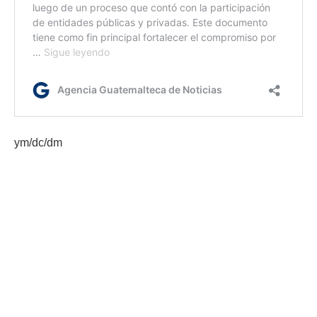
ym/dc/dm
Etiquetas:
Instituto guatemalteco de turismo
Retalhuleu
turismo local