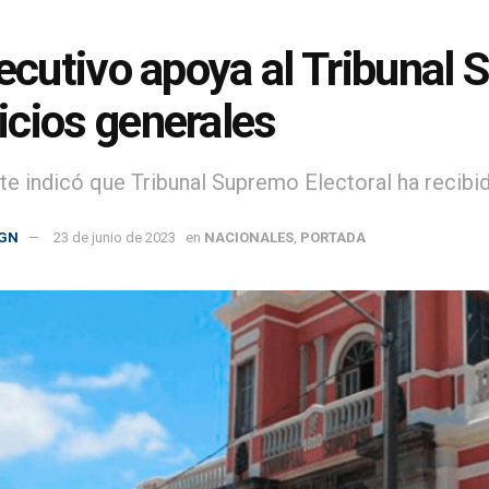
jecutivo apoya al Tribunal 
cios generales
te indicó que Tribunal Supremo Electoral ha recibi
GN
23 de junio de 2023
en
NACIONALES
,
PORTADA