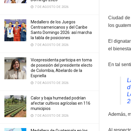
7 DE AGOSTO DE 2026
Ciudad de 
Medallero de los Juegos
los guatema
Centroamericanos y del Caribe
Santo Domingo 2026: así marcha
la tabla de posiciones
El dignatar
7 DE AGOSTO DE 2026
el bienest
Vicepresidenta participa en toma
En tal senti
de posesión del presidente electo
de Colombia, Abelardo de la
Espriella
L
7 DE AGOSTO DE 2026
d
L
Calor y baja humedad podrían
2
afectar cultivos agrícolas en 116
municipios
Además, ma
7 DE AGOSTO DE 2026
Al respect
Medallero de Guatemala en los