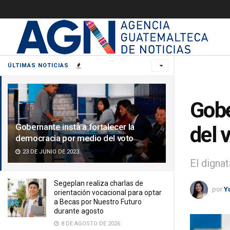
ÚLTIMAS NOTICIAS
Gobe
Gobernante insta a fortalecer la
del 
democracia por medio del voto
23 DE JUNIO DE 2023
El digna
Segeplan realiza charlas de
por
Y
orientación vocacional para optar
a Becas por Nuestro Futuro
durante agosto
8 DE AGOSTO DE 2026