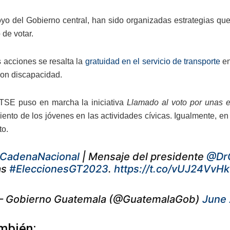
yo del Gobierno central, han sido organizadas estrategias q
 de votar.
 acciones se resalta la
gratuidad en el servicio de transporte
en
on discapacidad.
 TSE puso en marcha la iniciativa
Llamado al voto
por unas e
iento de los jóvenes en las actividades cívicas. Igualmente, en 
to.
CadenaNacional
| Mensaje del presidente
@Dr
as
#EleccionesGT2023
.
https://t.co/vUJ24VvH
 Gobierno Guatemala (@GuatemalaGob)
June 
mbién: