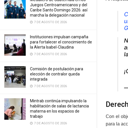
Juegos Centroamericanos y del
Caribe Santo Domingo 2026: así
C
marcha la delegación nacional
u
7 DE AGOSTO DE 2026
G
Instituciones impulsan campaña
N
para fortalecer el conocimiento de
a
la Alerta Isabel-Claudina
l
7 DE AGOSTO DE 2026
Comisión de postulación para
¡
elección de contralor queda
integrada
7 DE AGOSTO DE 2026
—
Mintrab continúa impulsando la
Derech
habilitación de salas de lactancia
materna en los espacios de
trabajo
Con el obj
7 DE AGOSTO DE 2026
para la acc