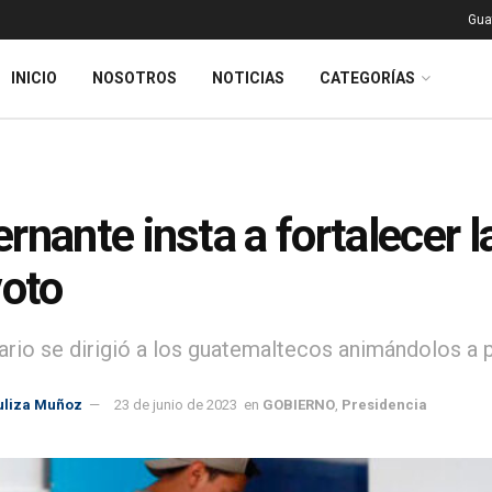
Gua
INICIO
NOSOTROS
NOTICIAS
CATEGORÍAS
rnante insta a fortalecer 
voto
tario se dirigió a los guatemaltecos animándolos a p
uliza Muñoz
23 de junio de 2023
en
GOBIERNO
,
Presidencia