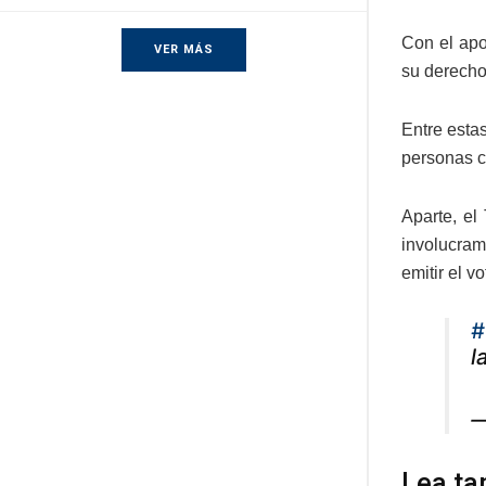
Con el apo
VER MÁS
su derecho
Entre estas
personas c
Aparte, el
involucram
emitir el vo
#
l
—
Lea ta