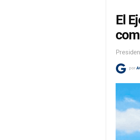
El E
comi
Presiden
por
A