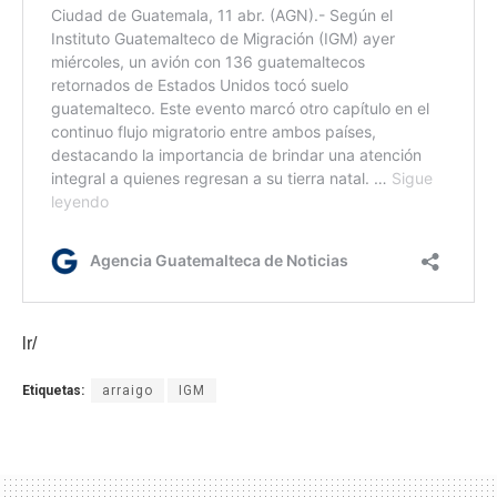
lr/
Etiquetas:
arraigo
IGM