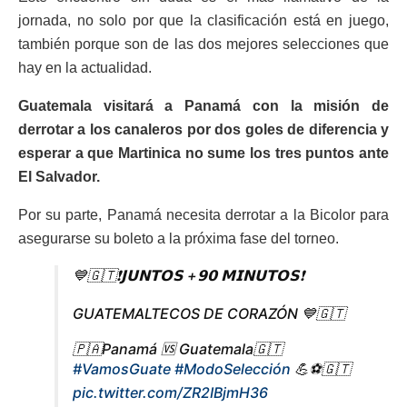
jornada, no solo por que la clasificación está en juego,
también porque son de las dos mejores selecciones que
hay en la actualidad.
Guatemala visitará a Panamá con la misión de
derrotar a los canaleros por dos goles de diferencia y
esperar a que Martinica no sume los tres puntos ante
El Salvador.
Por su parte, Panamá necesita derrotar a la Bicolor para
asegurarse su boleto a la próxima fase del torneo.
💙🇬🇹❗𝗝𝗨𝗡𝗧𝗢𝗦 +𝟵𝟬 𝗠𝗜𝗡𝗨𝗧𝗢𝗦❗
GUATEMALTECOS DE CORAZÓN 💙🇬🇹
🇵🇦Panamá 🆚 Guatemala🇬🇹
#VamosGuate
#ModoSelección
💪⚽️🇬🇹
pic.twitter.com/ZR2IBjmH36