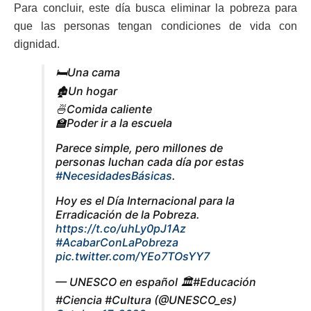
Para concluir, este día busca eliminar la pobreza para
que las personas tengan condiciones de vida con
dignidad.
🛏️Una cama
🏚️Un hogar
🍜Comida caliente
🏫Poder ir a la escuela
Parece simple, pero millones de
personas luchan cada día por estas
#NecesidadesBásicas
.
Hoy es el Día Internacional para la
Erradicación de la Pobreza.
https://t.co/uhLy0pJ1Az
#AcabarConLaPobreza
pic.twitter.com/YEo7TOsYY7
— UNESCO en español 🏛️#Educación
#Ciencia #Cultura (@UNESCO_es)