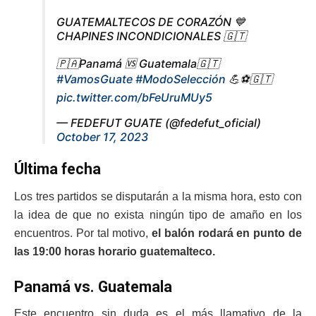
GUATEMALTECOS DE CORAZÓN 💙
CHAPINES INCONDICIONALES 🇬🇹
🇵🇦Panamá 🆚 Guatemala🇬🇹
#VamosGuate
#ModoSelección
💪⚽️🇬🇹
pic.twitter.com/bFeUruMUy5
— FEDEFUT GUATE (@fedefut_oficial)
October 17, 2023
Última fecha
Los tres partidos se disputarán a la misma hora, esto con
la idea de que no exista ningún tipo de amaño en los
encuentros. Por tal motivo,
el balón rodará en punto de
las 19:00 horas horario guatemalteco.
Panamá vs. Guatemala
Este encuentro sin duda es el más llamativo de la