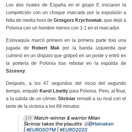
Los dos rivales de España en el grupo E iniciaron la
competición con un choque marcado por la expulsión a
falta de media hora de
Grzegorz Krychowiak
, que dejó a
Polonia con un hombre menos con 1-1 en el marcador.
Eslovaquia marcó primero en la primera parte tras una
jugada de
Robert Mak
por la banda izquierda que
culminó en un disparo que golpeó en un poste y entró en
la portería de Polonia tras rebotar en la espalda de
Szcesny
.
Después, a los 47 segundos del inicio del segundo
tiempo, empató
Karol Linetty
para Polonia. Pero, al final,
a la salida de un córner,
Skriniar
remató a su rival con el
tanto de la victoria a los 69 minutos.
🇸🇰 Match-winner & warrior Milan
Škriniar takes the plaudits 🥇
@Heineken
|
#EUROSOTM
|
#EURO2020