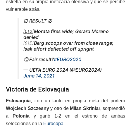
estrella en su propia ineficacia ofensiva y que se percibe
vulnerable atrás.
⏰ RESULT ⏰
🇪🇸 Morata fires wide; Gerard Moreno
denied
🇸🇪 Berg scoops over from close range;
Isak effort deflected off upright
🤔 Fair result?
#EURO2020
— UEFA EURO 2024 (@EURO2024)
June 14, 2021
Victoria de Eslovaquia
Eslovaquia
, con un tanto en propia meta del portero
Wojciech Szczesny
y otro de
Milan Skriniar
, sorprendió
a
Polonia
y ganó 1-2 en el estreno de ambas
selecciones en la
Eurocopa
.