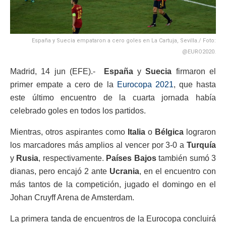
España y Suecia empataron a cero goles en La Cartuja, Sevilla./ Foto:
@EURO2020.
Madrid, 14 jun (EFE).-
España
y
Suecia
firmaron el
primer empate a cero de la
Eurocopa 2021
, que hasta
este último encuentro de la cuarta jornada había
celebrado goles en todos los partidos.
Mientras, otros aspirantes como
Italia
o
Bélgica
lograron
los marcadores más amplios al vencer por 3-0 a
Turquía
y
Rusia
, respectivamente.
Países Bajos
también sumó 3
dianas, pero encajó 2 ante
Ucrania
, en el encuentro con
más tantos de la competición, jugado el domingo en el
Johan Cruyff Arena de Amsterdam.
La primera tanda de encuentros de la Eurocopa concluirá