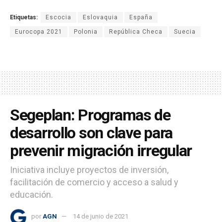
Etiquetas:
Escocia
Eslovaquia
España
Eurocopa 2021
Polonia
República Checa
Suecia
Segeplan: Programas de
desarrollo son clave para
prevenir migración irregular
Iniciativa incluye proyectos de inversión,
facilitación de comercio y acceso a salud y
educación.
por
AGN
14 de junio de 2021