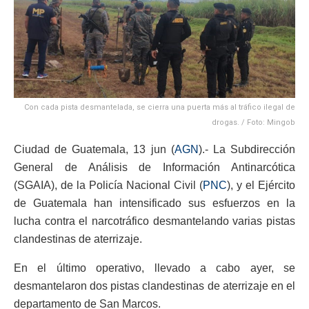
Con cada pista desmantelada, se cierra una puerta más al tráfico ilegal de
drogas. / Foto: Mingob
Ciudad de Guatemala, 13 jun (
AGN
).- La Subdirección
General de Análisis de Información Antinarcótica
(SGAIA), de la Policía Nacional Civil (
PNC
), y el Ejército
de Guatemala han intensificado sus esfuerzos en la
lucha contra el narcotráfico desmantelando varias pistas
clandestinas de aterrizaje.
En el último operativo, llevado a cabo ayer, se
desmantelaron dos pistas clandestinas de aterrizaje en el
departamento de San Marcos.