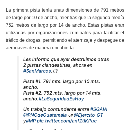
La primera pista tenía unas dimensiones de 791 metros
de largo por 10 de ancho, mientras que la segunda medía
752 metros de largo por 14 de ancho. Estas pistas eran
utilizadas por organizaciones criminales para facilitar el
tráfico de drogas, permitiendo el aterrizaje y despegue de
aeronaves de manera encubierta.
Les informo que ayer destruimos otras
2 pistas clandestinas, ahora en
#SanMarcos
.💥
Pista #1. 791 mts. largo por 10 mts.
ancho.
Pista #2. 752 mts. largo por 14 mts.
ancho.
#LaSeguridadEsHoy
Un trabajo contundente entre
#SGAIA
@PNCdeGuatemala
🤝
@Ejercito_GT
y
#MP
pic.twitter.com/anfZtlKPuc