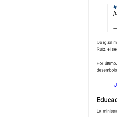
#
j
—
De igual m
Ruíz, el s
Por último
desembolsó
J
Educac
La ministr