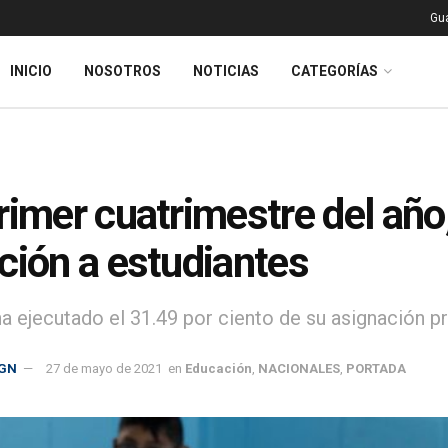
Gu
INICIO
NOSOTROS
NOTICIAS
CATEGORÍAS
rimer cuatrimestre del añ
ción a estudiantes
ha ejecutado el 31.49 por ciento de su asignación p
GN
27 de mayo de 2021
en
Educación
,
NACIONALES
,
PORTADA