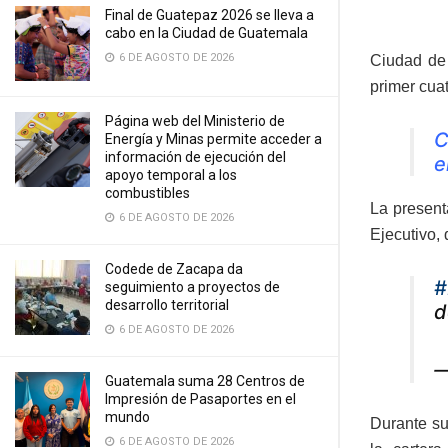
Final de Guatepaz 2026 se lleva a
cabo en la Ciudad de Guatemala
6 DE AGOSTO DE 2026
Ciudad de
primer cuat
Página web del Ministerio de
C
Energía y Minas permite acceder a
información de ejecución del
e
apoyo temporal a los
combustibles
La present
6 DE AGOSTO DE 2026
Ejecutivo,
Codede de Zacapa da
#
seguimiento a proyectos de
desarrollo territorial
d
6 DE AGOSTO DE 2026
—
Guatemala suma 28 Centros de
Impresión de Pasaportes en el
mundo
Durante su
6 DE AGOSTO DE 2026