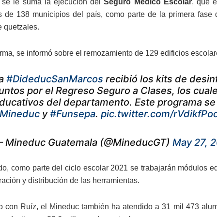
 se le suma la ejecución del
Seguro Médico Escolar
, que e
s de 138 municipios del país, como parte de la primera fase
e quetzales.
orma, se informó sobre el remozamiento de 129 edificios escolare
a
#DideducSanMarcos
recibió los kits de desi
untos por el Regreso Seguro a Clases, los cual
ducativos del departamento. Este programa se r
Mineduc
y
#Funsepa
.
pic.twitter.com/rVdikfPo
 Mineduc Guatemala (@MineducGT)
May 27, 
ado, como parte del ciclo escolar 2021 se trabajarán módulos e
ación y distribución de las herramientas.
 con Ruíz, el Mineduc también ha atendido a 31 mil 473 alum