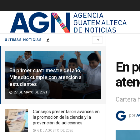
ÚLTIMAS NOTICIAS
En p
En primer cuatrimestre del año,
Mineduc cumple con atención a
aten
estudiantes
27 DE MAYO DE 2021
Cartera 
Consejos presentaron avances en
por
A
la promoción de la ciencia y la
prevención de adicciones
6 DE AGOSTO DE 2026