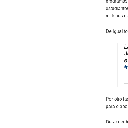
programas
estudiante
millones d
De igual f
L
J
e
#
—
Por otro l
para elabor
De acuerdo