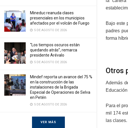
la carter
establecim
Mineduc reanuda clases
presenciales en los municipios
Bajo este 
afectados por el volcán de Fuego
padres pue
5 DE AGOSTO DE 2026
forma híbri
“Los tiempos oscuros están
quedando atrás”, remarca
presidente Arévalo
5 DE AGOSTO DE 2026
Otros 
Mindef reporta un avance del 75 %
en la construcción de las
Además del
instalaciones de la Brigada
Educación 
Especial de Operaciones de Selva
en Petén
5 DE AGOSTO DE 2026
Para el p
mil 174 es
las clases.
VER MÁS