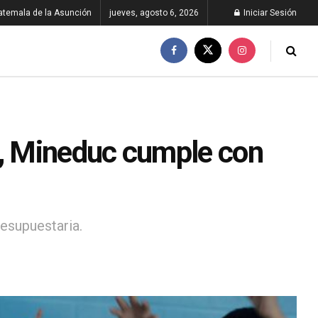
atemala de la Asunción
jueves, agosto 6, 2026
Iniciar Sesión
o, Mineduc cumple con
resupuestaria.