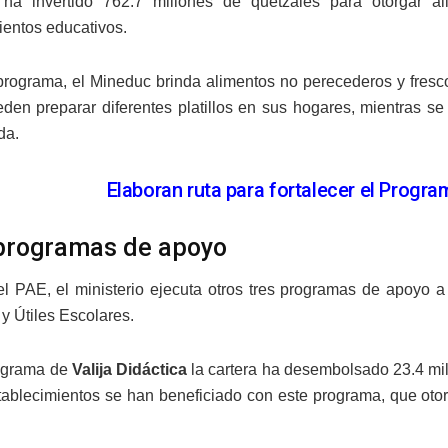
a ha invertido 762.7 millones de quetzales para otorgar 
ientos educativos.
programa, el Mineduc brinda alimentos no perecederos y fresco
den preparar diferentes platillos en sus hogares, mientras se
da.
Elaboran ruta para fortalecer el Progr
programas de apoyo
 PAE, el ministerio ejecuta otros tres programas de apoyo a 
y Útiles Escolares.
rograma de
Valija Didáctica
la cartera ha desembolsado 23.4 mi
tablecimientos se han beneficiado con este programa, que otorg