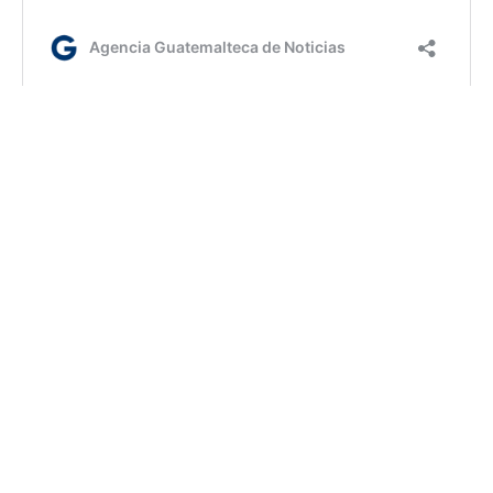
kg/dm
Etiquetas:
Conred
gestión de riesgos
AGN.GT - 2021
Sitio web desarrollado por: