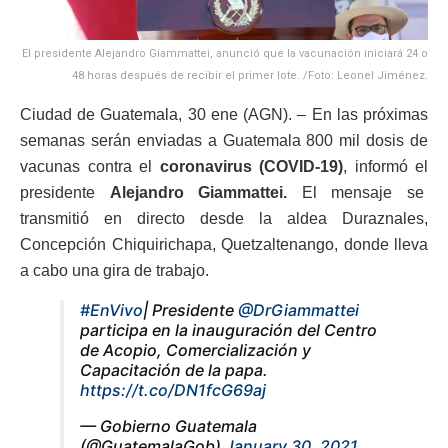
El presidente Alejandro Giammattei, anunció que la vacunación iniciará 24 o
48 horas después de recibir el primer lote. /Foto: Leonel Jiménez.
Ciudad de Guatemala, 30 ene (AGN). – En las próximas
semanas serán enviadas a Guatemala 800 mil dosis de
vacunas contra el
coronavirus (COVID-19)
, informó el
presidente
Alejandro Giammattei.
El mensaje se
transmitió en directo desde la aldea Duraznales,
Concepción Chiquirichapa, Quetzaltenango, donde lleva
a cabo una gira de trabajo.
#EnVivo
| Presidente
@DrGiammattei
participa en la inauguración del Centro
de Acopio, Comercialización y
Capacitación de la papa.
https://t.co/DN1fcG69aj
— Gobierno Guatemala
(@GuatemalaGob)
January 30, 2021