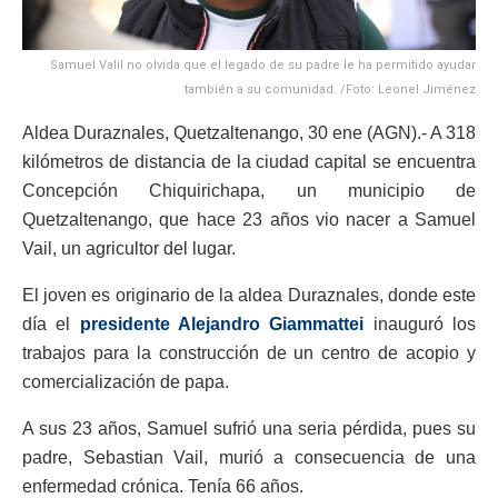
Samuel Valil no olvida que el legado de su padre le ha permitido ayudar
también a su comunidad. /Foto: Leonel Jiménez
Aldea Duraznales, Quetzaltenango, 30 ene (AGN).- A 318
kilómetros de distancia de la ciudad capital se encuentra
Concepción Chiquirichapa, un municipio de
Quetzaltenango, que hace 23 años vio nacer a Samuel
Vail, un agricultor del lugar.
El joven es originario de la aldea Duraznales, donde este
día el
presidente Alejandro Giammattei
inauguró los
trabajos para la construcción de un centro de acopio y
comercialización de papa.
A sus 23 años, Samuel sufrió una seria pérdida, pues su
padre, Sebastian Vail, murió a consecuencia de una
enfermedad crónica. Tenía 66 años.