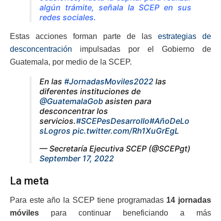
algún trámite, señala la SCEP en sus
redes sociales.
Estas acciones forman parte de las
estrategias de
desconcentración
impulsadas por el Gobierno de
Guatemala, por medio de la SCEP.
En las
#JornadasMoviles2022
las
diferentes instituciones de
@GuatemalaGob
asisten para
desconcentrar los
servicios.
#SCEPesDesarrollo
#AñoDeLo
sLogros
pic.twitter.com/Rh1XuGrEgL
— Secretaría Ejecutiva SCEP (@SCEPgt)
September 17, 2022
La meta
Para este año la SCEP tiene programadas
14 jornadas
móviles
para continuar beneficiando a más