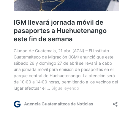
lr/dc/dm