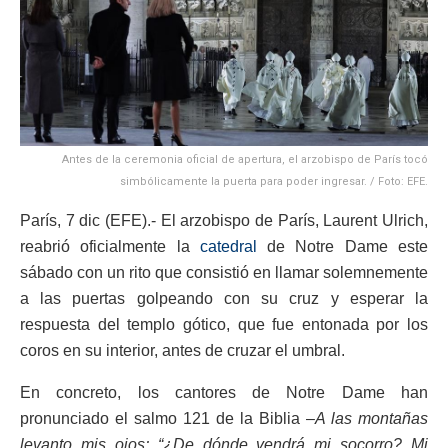
Antes de la ceremonia oficial de apertura, el arzobispo de París tocó
simbólicamente la puerta para poder ingresar. / Foto: EFE.
París, 7 dic (EFE).- El arzobispo de París, Laurent Ulrich,
reabrió oficialmente la
catedral
de Notre Dame este
sábado con un rito que consistió en llamar solemnemente
a las puertas golpeando con su cruz y esperar la
respuesta del templo gótico, que fue entonada por los
coros en su interior, antes de cruzar el umbral.
En concreto, los cantores de Notre Dame han
pronunciado el salmo 121 de la Biblia –
A las montañas
levanto mis ojos; “¿De dónde vendrá mi socorro? Mi