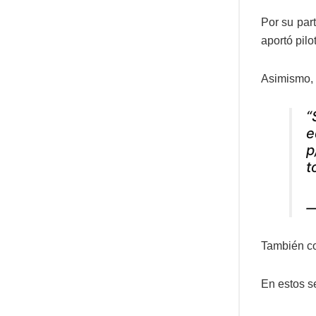
Por su part
aportó pil
Asimismo, 
“
e
p
t
—
También coo
En estos s