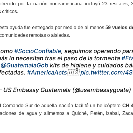
frecido por la nación norteamericana incluyó 23 rescates, 3
 críticos.
esta ayuda fue entregada por medio de al menos
59 vuelos d
comunidades remotas o aisladas.
Como
#SocioConfiable
, seguimos operando para
ás lo necesitan tras el paso de la tormenta
#Et
a
@GuatemalaGob
kits de higiene y cuidados bás
fectadas.
#AmericaActs
🇺🇸
pic.twitter.com
 US Embassy Guatemala (@usembassyguate)
 Comando Sur de aquella nación facilitó un helicóptero
CH-4
raciones de agua y alimentos a Quiché, Petén, Izabal, Zac