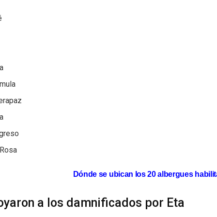
é
a
imula
Verapaz
a
ogreso
 Rosa
Dónde se ubican los 20 albergues habili
oyaron a los damnificados por Eta