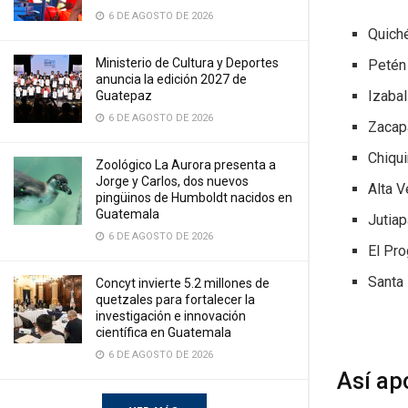
6 DE AGOSTO DE 2026
Quich
Ministerio de Cultura y Deportes
Petén
anuncia la edición 2027 de
Izabal
Guatepaz
6 DE AGOSTO DE 2026
Zacap
Chiqu
Zoológico La Aurora presenta a
Jorge y Carlos, dos nuevos
Alta 
pingüinos de Humboldt nacidos en
Guatemala
Jutiap
6 DE AGOSTO DE 2026
El Pr
Santa
Concyt invierte 5.2 millones de
quetzales para fortalecer la
investigación e innovación
científica en Guatemala
6 DE AGOSTO DE 2026
Así ap