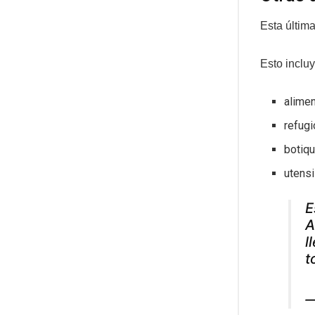
Esta última
Esto incluy
alime
refug
botiqu
utensi
E
A
l
t
—