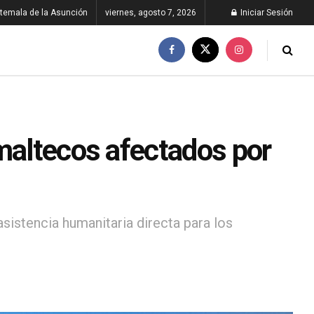
temala de la Asunción
viernes, agosto 7, 2026
Iniciar Sesión
emaltecos afectados por
sistencia humanitaria directa para los