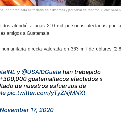
helicópteros para el traslado de alimentos y personal de rescate. /Foto: SCSPR
idos atendió a unas 310 mil personas afectadas por la
íses amigos a Guatemala.
humanitaria directa valorada en 363 mil de dólares (2,8
teINL
y
@USAIDGuate
han trabajado
a +300,000 guatemaltecos afectados x
ltado de nuestros esfuerzos de
le
pic.twitter.com/yTyZNjMNXt
November 17, 2020