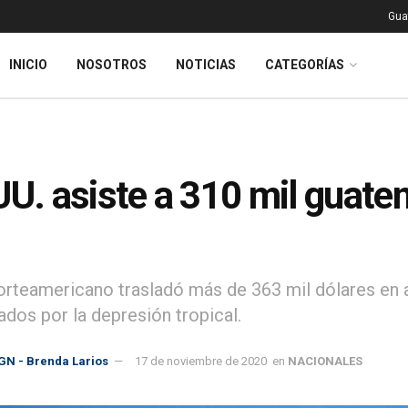
Gua
INICIO
NOSOTROS
NOTICIAS
CATEGORÍAS
UU. asiste a 310 mil guat
norteamericano trasladó más de 363 mil dólares en a
ados por la depresión tropical.
GN - Brenda Larios
17 de noviembre de 2020
en
NACIONALES