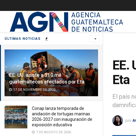
ÚLTIMAS NOTICIAS
EE. 
EE. UU. asiste a 310 mil
Eta
guatemaltecos afectados por Eta
17 DE NOVIEMBRE DE 2020
El país 
damnific
Conap lanza temporada de
anidación de tortugas marinas
2026-2027 con inauguración de
por
A
exposición educativa
7 DE AGOSTO DE 2026