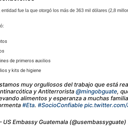
 entidad fue la que otorgó los más de 363 mil dólares (2,8 millo
ó:
ntos
ios
ines de primeros auxilios
lios y kits de higiene
stamos muy orgullosos del trabajo que está rea
ntinarcótica y Antiterrorista
@mingobguate
, q
levando alimentos y esperanza a muchas familia
ormenta
#Eta
.
#SocioConfiable
pic.twitter.co
 US Embassy Guatemala (@usembassyguate)