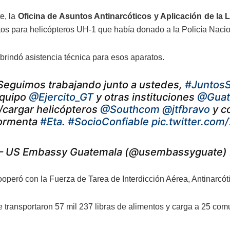
e, la
Oficina de Asuntos Antinarcóticos y Aplicación de la
otos para helicópteros UH-1 que había donado a la Policía Nacio
brindó asistencia técnica para esos aparatos.
Seguimos trabajando junto a ustedes,
#Juntos
quipo
@Ejercito_GT
y otras instituciones
@Guat
/cargar helicópteros
@Southcom
@jtfbravo
y co
ormenta
#Eta
.
#SocioConfiable
pic.twitter.co
 US Embassy Guatemala (@usembassyguate)
peró con la Fuerza de Tarea de Interdicción Aérea, Antinarcótic
e transportaron 57 mil 237 libras de alimentos y carga a 25 co