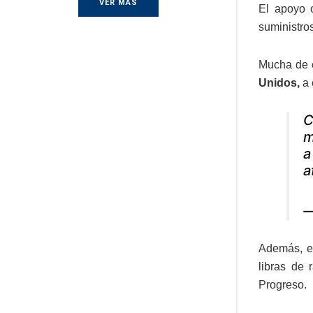
VER MÁS
El apoyo o
suministros
Mucha de 
Unidos,
a 
m
a
—
Además, el
libras de 
Progreso.