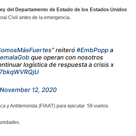
 Ley del Departamento de Estado de los Estados Unidos
nal Civil antes de la emergencia.
SomosMásFuertes
” reiteró
#EmbPopp
a
emalaGob
que operan con nosotros
ntinuar logística de respuesta a crisis x
m/7bkqWVRQjU
November 12, 2020
a y Antiterrorista (FIAAT) para ejecutar 59 vuelos.
munidades.