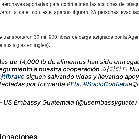
s aeronaves aportadas para contribuir en las acciones de búsq
evaron a cabo con este aparato figuran
23 personas evacuada
e transportaron
30 mil 900 libras de carga asignada por la Agen
 sus siglas en inglés).
ás de 14,000 lb de alimentos han sido entrega
eguimiento a nuestra cooperación 🇺🇸🇬🇹. Nu
jtfbravo
siguen salvando vidas y llevando apo
fectadas por tormenta
#Eta
.
#SocioConfiable

 US Embassy Guatemala (@usembassyguate)
donaciones