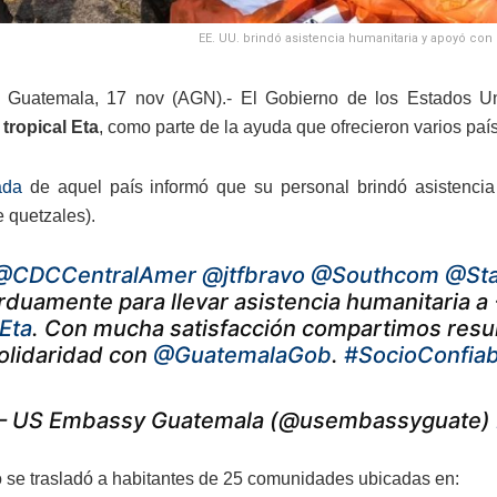
EE. UU. brindó asistencia humanitaria y apoyó con 
 Guatemala, 17 nov (AGN).- El Gobierno de los Estados Un
tropical Eta
, como parte de la ayuda que ofrecieron varios pa
ada
de aquel país informó que su personal brindó asistencia 
e quetzales).
@CDCCentralAmer
@jtfbravo
@Southcom
@Sta
rduamente para llevar asistencia humanitaria 
Eta
. Con mucha satisfacción compartimos resu
olidaridad con
@GuatemalaGob
.
#SocioConfiab
 US Embassy Guatemala (@usembassyguate)
 se trasladó a habitantes de 25 comunidades ubicadas en: