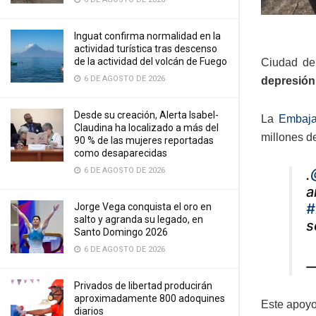
Inguat confirma normalidad en la
actividad turística tras descenso
de la actividad del volcán de Fuego
Ciudad de
6 DE AGOSTO DE 2026
depresión 
Desde su creación, Alerta Isabel-
La
Embaj
Claudina ha localizado a más del
millones d
90 % de las mujeres reportadas
como desaparecidas
6 DE AGOSTO DE 2026
.
a
#
Jorge Vega conquista el oro en
salto y agranda su legado, en
s
Santo Domingo 2026
6 DE AGOSTO DE 2026
—
Privados de libertad producirán
aproximadamente 800 adoquines
Este apoyo
diarios