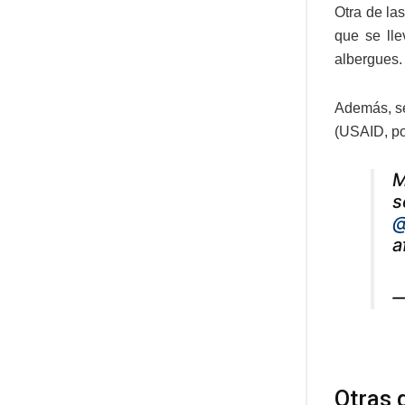
Otra de la
que se ll
albergues.
Además, s
(USAID, por
M
s
@
a
—
Otras 