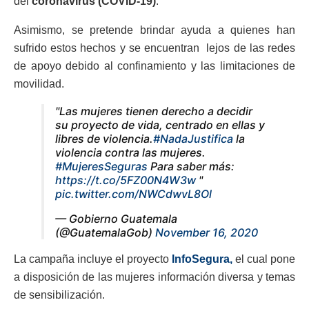
del
coronavirus (COVID-19)
.
Asimismo, se pretende brindar ayuda a quienes han
sufrido estos hechos y se encuentran lejos de las redes
de apoyo debido al confinamiento y las limitaciones de
movilidad.
"Las mujeres tienen derecho a decidir
su proyecto de vida, centrado en ellas y
libres de violencia.
#NadaJustifica
la
violencia contra las mujeres.
#MujeresSeguras
Para saber más:
https://t.co/5FZ00N4W3w
"
pic.twitter.com/NWCdwvL8Ol
— Gobierno Guatemala
(@GuatemalaGob)
November 16, 2020
La campaña incluye el proyecto
InfoSegura,
el cual pone
a disposición de las mujeres información diversa y temas
de sensibilización.