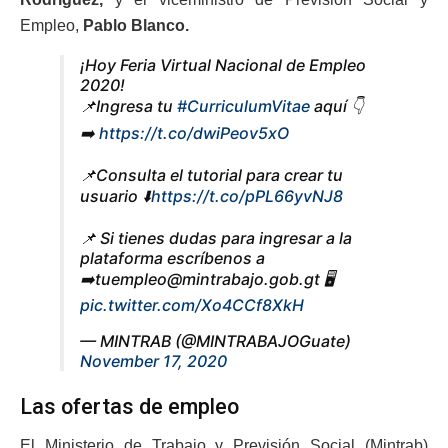
Empleo,
Pablo Blanco.
¡Hoy Feria Virtual Nacional de Empleo
2020!
📌Ingresa tu
#CurriculumVitae
aquí 👇
➡️
https://t.co/dwiPeov5xO
📌Consulta el tutorial para crear tu
usuario ⬇️
https://t.co/pPL66yvNJ8
📌 Si tienes dudas para ingresar a la
plataforma escríbenos a
➡️
tuempleo@mintrabajo.gob.gt
🖥️
pic.twitter.com/Xo4CCf8XkH
— MINTRAB (@MINTRABAJOGuate)
November 17, 2020
Las ofertas de empleo
El Ministerio de Trabajo y Previsión Social (Mintrab)