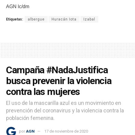
AGN lc/dm
Etiquetas:
albergue
Huracán Iota
Izabal
Campaña #NadaJustifica
busca prevenir la violencia
contra las mujeres
El uso de la mascarilla azul es un movimiento en
prevención del coronavirus y la violencia contra la
población femenina.
por
AGN
17 de noviembre de 2020