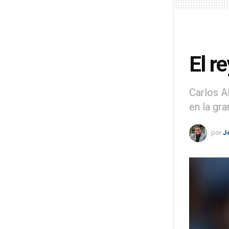
El r
Carlos A
en la gran
por
J