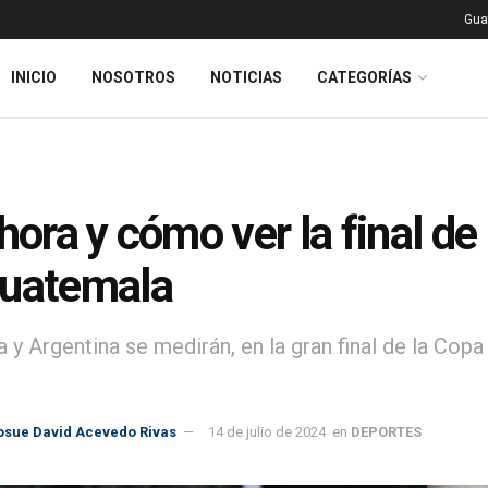
Gua
INICIO
NOSOTROS
NOTICIAS
CATEGORÍAS
 hora y cómo ver la final d
Guatemala
 y Argentina se medirán, en la gran final de la Co
osue David Acevedo Rivas
14 de julio de 2024
en
DEPORTES