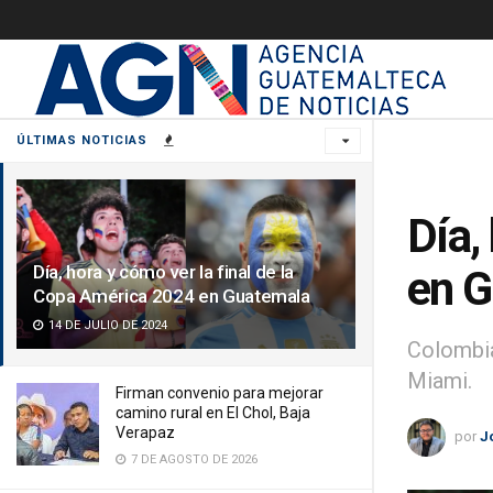
ÚLTIMAS NOTICIAS
Día,
Día, hora y cómo ver la final de la
en 
Copa América 2024 en Guatemala
14 DE JULIO DE 2024
Colombia
Miami.
Firman convenio para mejorar
camino rural en El Chol, Baja
Verapaz
por
J
7 DE AGOSTO DE 2026