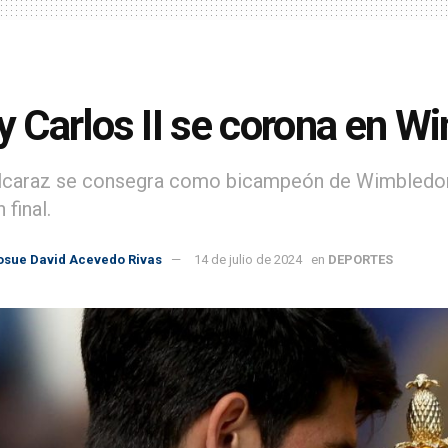
ey Carlos II se corona en 
lcaraz se consegra como bicampeón de Wimbledon
 final.
osue David Acevedo Rivas
14 de julio de 2024
en
DEPORTES