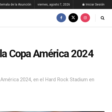
temala de la Asunción
viernes, agosto 7, 2026
Iniciar Sesión
e la Copa América 2024
pa América 2024, en el Hard Rock Stadium en