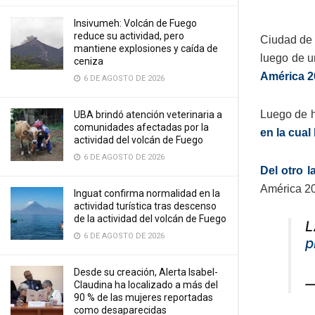
Insivumeh: Volcán de Fuego
reduce su actividad, pero
Ciudad de 
mantiene explosiones y caída de
luego de u
ceniza
América 2
6 DE AGOSTO DE 2026
Luego de ha
UBA brindó atención veterinaria a
comunidades afectadas por la
en la cual
actividad del volcán de Fuego
6 DE AGOSTO DE 2026
Del otro 
América 202
Inguat confirma normalidad en la
actividad turística tras descenso
de la actividad del volcán de Fuego
L
6 DE AGOSTO DE 2026
p
Desde su creación, Alerta Isabel-
—
Claudina ha localizado a más del
90 % de las mujeres reportadas
como desaparecidas