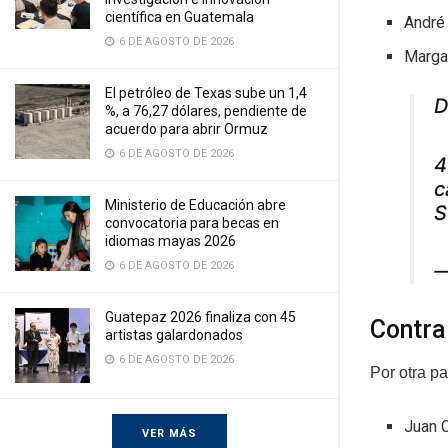
científica en Guatemala
André 
6 DE AGOSTO DE 2026
Margar
El petróleo de Texas sube un 1,4
D
%, a 76,27 dólares, pendiente de
acuerdo para abrir Ormuz
6 DE AGOSTO DE 2026
4
c
Ministerio de Educación abre
S
convocatoria para becas en
idiomas mayas 2026
6 DE AGOSTO DE 2026
—
Guatepaz 2026 finaliza con 45
Contra
artistas galardonados
6 DE AGOSTO DE 2026
Por otra p
Juan C
VER MÁS