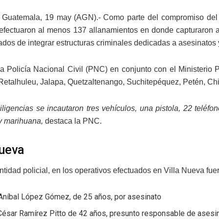
Guatemala, 19 may (AGN).- Como parte del compromiso del for
efectuaron al menos 137 allanamientos en donde capturaron a 
ados de integrar estructuras criminales dedicadas a asesinatos 
 la Policía Nacional Civil (PNC) en conjunto con el Ministerio
 Retalhuleu, Jalapa, Quetzaltenango, Suchitepéquez, Petén, C
iligencias se incautaron tres vehículos, una pistola, 22 telé
y marihuana,
destaca la PNC.
Nueva
ntidad policial, en los operativos efectuados en Villa Nueva fu
Aníbal López Gómez, de 25 años, por asesinato
César Ramírez Pitto de 42 años, presunto responsable de asesi