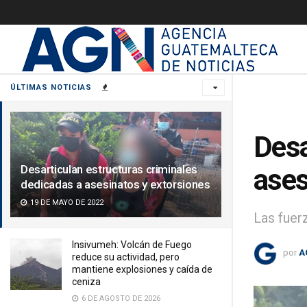
ÚLTIMAS NOTICIAS
Desa
Desarticulan estructuras criminales
ases
dedicadas a asesinatos y extorsiones
19 DE MAYO DE 2022
Las fuer
Insivumeh: Volcán de Fuego
por
A
reduce su actividad, pero
mantiene explosiones y caída de
ceniza
6 DE AGOSTO DE 2026