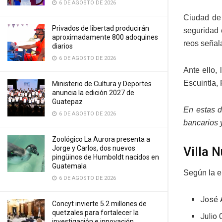
6 DE AGOSTO DE 2026
Ciudad de 
Privados de libertad producirán
seguridad 
aproximadamente 800 adoquines
reos señal
diarios
6 DE AGOSTO DE 2026
Ante ello,
Escuintla,
Ministerio de Cultura y Deportes
anuncia la edición 2027 de
Guatepaz
En estas d
6 DE AGOSTO DE 2026
bancarios 
Zoológico La Aurora presenta a
Jorge y Carlos, dos nuevos
Villa 
pingüinos de Humboldt nacidos en
Guatemala
Según la e
6 DE AGOSTO DE 2026
José 
Concyt invierte 5.2 millones de
quetzales para fortalecer la
Julio 
investigación e innovación