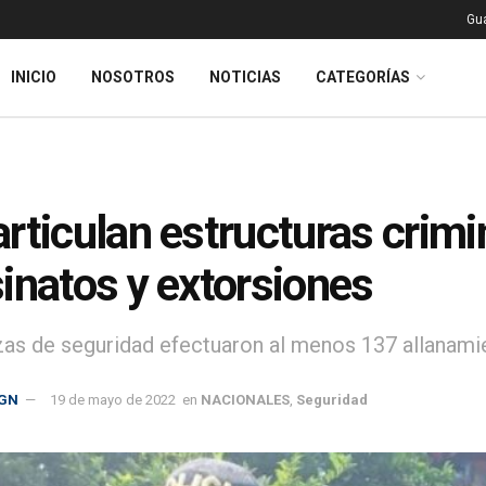
Gu
INICIO
NOSOTROS
NOTICIAS
CATEGORÍAS
rticulan estructuras crimi
inatos y extorsiones
zas de seguridad efectuaron al menos 137 allanamie
GN
19 de mayo de 2022
en
NACIONALES
,
Seguridad