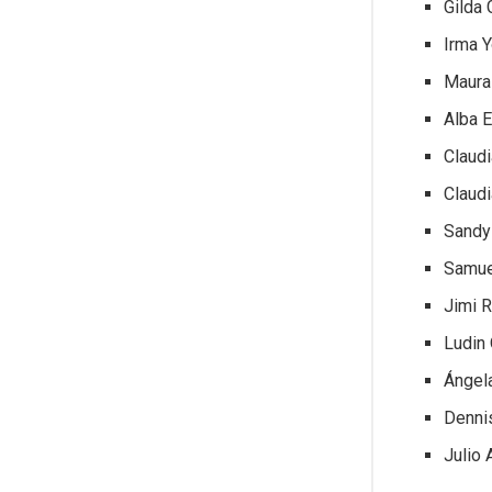
Gilda
Irma 
Maura
Alba 
Claud
Claud
Sandy 
Samuel
Jimi R
Ludin 
Ángela
Dennis
Julio 