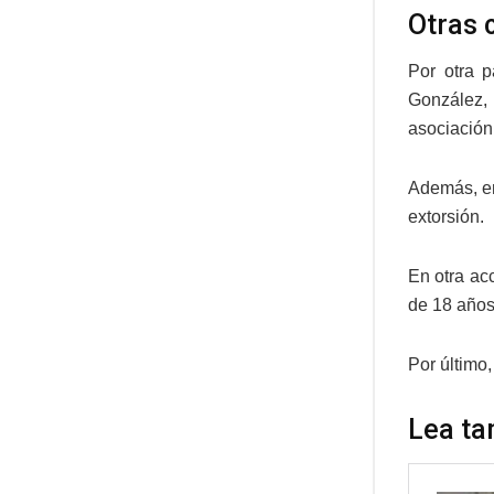
Otras 
Por otra p
González,
asociación 
Además, en 
extorsión.
En otra a
de 18 años
Por último
Lea ta