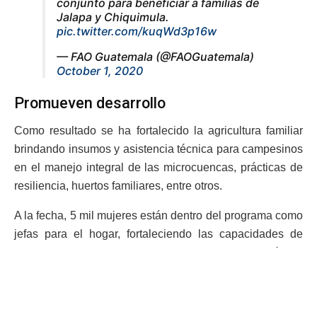
conjunto para beneficiar a familias de
Jalapa y Chiquimula.
pic.twitter.com/kuqWd3p16w
— FAO Guatemala (@FAOGuatemala)
October 1, 2020
Promueven desarrollo
Como resultado se ha fortalecido la agricultura familiar
brindando insumos y asistencia técnica para campesinos
en el manejo integral de las microcuencas, prácticas de
resiliencia, huertos familiares, entre otros.
A la fecha, 5 mil mujeres están dentro del programa como
jefas para el hogar, fortaleciendo las capacidades de
desarrollo y hogar saludable, con la implementación de
acciones que reducen la mortalidad por enfermedades de
origen hídrico, pues han trabajado directamente con 257
promotores agropecuarios y la asistencia de la