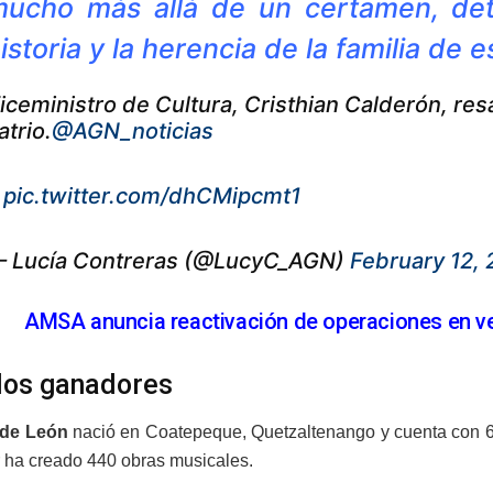
ucho más allá de un certamen, det
istoria y la herencia de la familia de 
iceministro de Cultura, Cristhian Calderón, re
atrio.
@AGN_noticias
.
pic.twitter.com/dhCMipcmt1
 Lucía Contreras (@LucyC_AGN)
February 12, 
AMSA anuncia reactivación de operaciones en ver
los ganadores
 de León
nació en Coatepeque, Quetzaltenango y cuenta con 65
 ha creado 440 obras musicales.