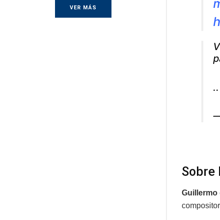
m
VER MÁS
h
V
p
.
—
Sobre 
Guillermo
compositor