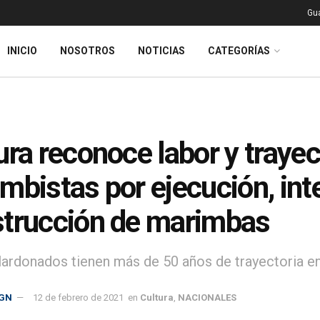
Gu
INICIO
NOSOTROS
NOTICIAS
CATEGORÍAS
ura reconoce labor y traye
mbistas por ejecución, int
trucción de marimbas
lardonados tienen más de 50 años de trayectoria e
GN
12 de febrero de 2021
en
Cultura
,
NACIONALES