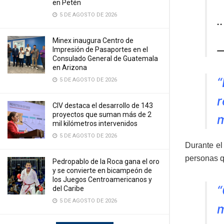
en Petén
5 DE AGOSTO DE 2026
.
Minex inaugura Centro de
—
Impresión de Pasaportes en el
Consulado General de Guatemala
en Arizona
“
5 DE AGOSTO DE 2026
r
CIV destaca el desarrollo de 143
proyectos que suman más de 2
m
mil kilómetros intervenidos
5 DE AGOSTO DE 2026
Durante el 
personas q
Pedropablo de la Roca gana el oro
y se convierte en bicampeón de
los Juegos Centroamericanos y
“
del Caribe
5 DE AGOSTO DE 2026
m