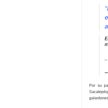
“
e
a
E
m
.
—
Por su pa
Sacatepéq
galardones