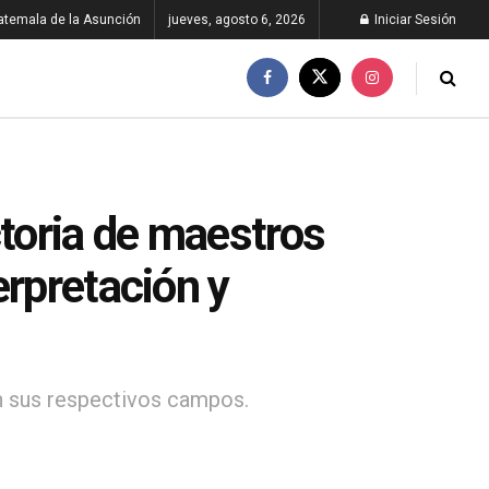
atemala de la Asunción
jueves, agosto 6, 2026
Iniciar Sesión
ctoria de maestros
erpretación y
n sus respectivos campos.