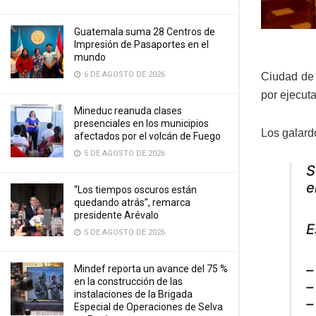
Guatemala suma 28 Centros de
Impresión de Pasaportes en el
mundo
6 DE AGOSTO DE 2026
Ciudad de 
por ejecuta
Mineduc reanuda clases
presenciales en los municipios
Los galard
afectados por el volcán de Fuego
5 DE AGOSTO DE 2026
S
e
“Los tiempos oscuros están
quedando atrás”, remarca
presidente Arévalo
E
5 DE AGOSTO DE 2026
–
Mindef reporta un avance del 75 %
en la construcción de las
–
instalaciones de la Brigada
–
Especial de Operaciones de Selva