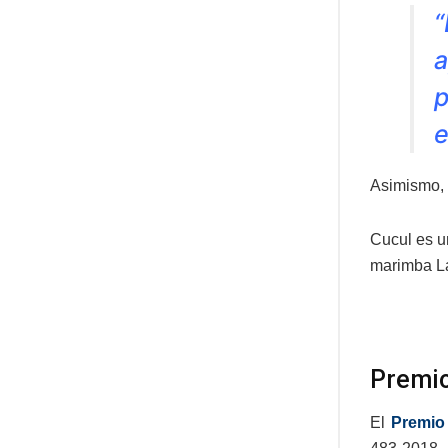
“
a
p
e
Asimismo,
Cucul es u
marimba La
Premio
El
Premio 