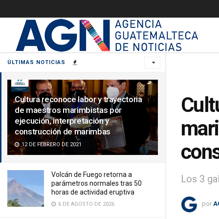
ÚLTIMAS NOTICIAS
Cult
Cultura reconoce labor y trayectoria
de maestros marimbistas por
ejecución, interpretación y
mari
construcción de marimbas
cons
12 DE FEBRERO DE 2021
Volcán de Fuego retorna a
Los 3 ga
parámetros normales tras 50
horas de actividad eruptiva
por
A
6 DE AGOSTO DE 2026