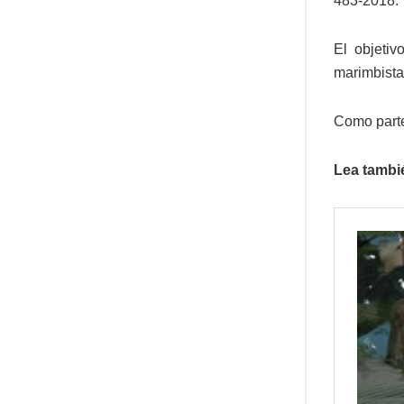
483-2018.
El objetiv
marimbista
Como parte
Lea tambi