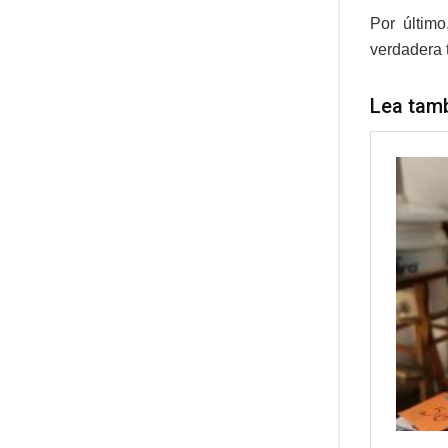
Por últim
verdadera t
Lea tam