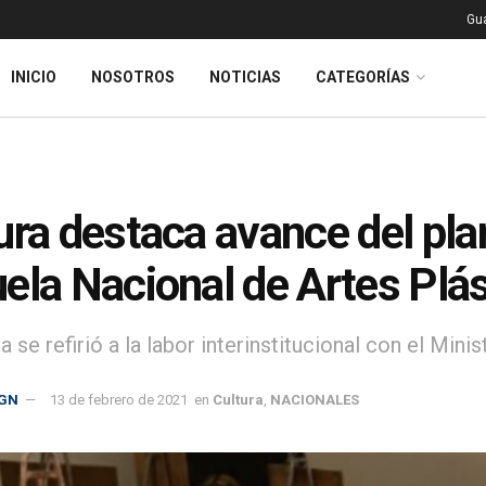
Gu
INICIO
NOSOTROS
NOTICIAS
CATEGORÍAS
ura destaca avance del plan
ela Nacional de Artes Plá
a se refirió a la labor interinstitucional con el Mini
GN
13 de febrero de 2021
en
Cultura
,
NACIONALES