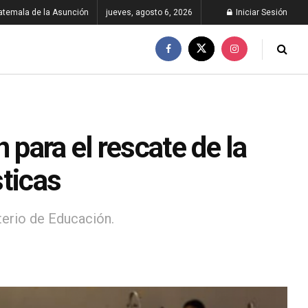
atemala de la Asunción
jueves, agosto 6, 2026
Iniciar Sesión
 para el rescate de la
sticas
sterio de Educación.