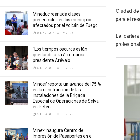
Ciudad de
Mineduc reanuda clases
para el res
presenciales en los municipios
afectados por el volcán de Fuego
5 DE AGOSTO DE 2026
La cartera
profesional
“Los tiempos oscuros están
quedando atrás”, remarca
presidente Arévalo
5 DE AGOSTO DE 2026
Mindef reporta un avance del 75 %
en la construcción de las
instalaciones de la Brigada
Especial de Operaciones de Selva
en Petén
5 DE AGOSTO DE 2026
Minex inaugura Centro de
Impresión de Pasaportes en el