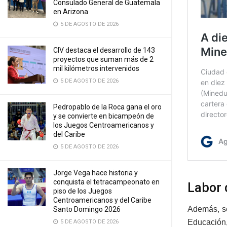
Consulado General de Guatemala
en Arizona
5 DE AGOSTO DE 2026
CIV destaca el desarrollo de 143
proyectos que suman más de 2
mil kilómetros intervenidos
5 DE AGOSTO DE 2026
Pedropablo de la Roca gana el oro
y se convierte en bicampeón de
los Juegos Centroamericanos y
del Caribe
5 DE AGOSTO DE 2026
Jorge Vega hace historia y
conquista el tetracampeonato en
Labor 
piso de los Juegos
Centroamericanos y del Caribe
Además, se
Santo Domingo 2026
Educación,
5 DE AGOSTO DE 2026