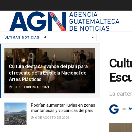
ÚLTIMAS NOTICIAS
Cult
Cultura destaca avance del plan para
el rescate de la Escuela Nacional de
Escu
Artes Plásticas
13 DE FEBRERO DE 2021
La carter
Podrían aumentar lluvias en zonas
por
A
montañosas y volcánicas del país
6 DE AGOSTO DE 2026