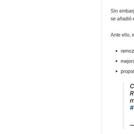
Sin embarg
se añadió 
Ante ello,
remoz
mejor
propor
C
R
m
#
—