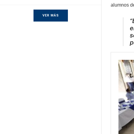
alumnos de 
VER MÁS
“
e
s
p