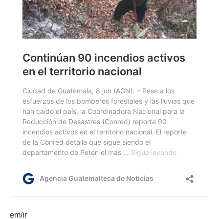
em/ir