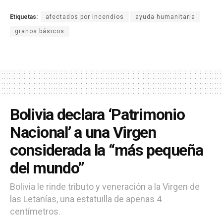
Etiquetas:
afectados por incendios
ayuda humanitaria
granos básicos
Bolivia declara ‘Patrimonio
Nacional’ a una Virgen
considerada la “más pequeña
del mundo”
Bolivia le rinde tributo y veneración a la Virgen de
las Letanías, una estatuilla de apenas 4
centímetros.