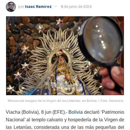
por
Isaac Ramirez
8 de junio de 2024
Minúscula imagen de la Virgen de las Letanías, en Bolivia. / Foto: Herencia.
Viacha (Bolivia), 8 jun (EFE).-
Bolivia
declaró ‘Patrimonio
Nacional’ al templo calvario y hospedería de la Virgen de
las Letanías, considerada una de las más pequeñas del