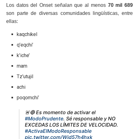
Los datos del Onset señalan que al menos
70 mil 689
son parte de diversas comunidades lingüísticas, entre
ellas:
kaqchikel
q’eqchi’
k’iche’
mam
Tz’utujil
achi
poqomchi’
🚨🔵 Es momento de activar el
#ModoPrudente
. Sé responsable y NO
EXCEDAS LOS LÍMITES DE VELOCIDAD.
#ActivaElModoResponsable
pic.twitter.com/Wjd57h4hxk