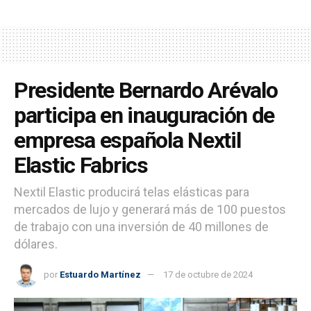
Presidente Bernardo Arévalo
participa en inauguración de
empresa española Nextil
Elastic Fabrics
Nextil Elastic producirá telas elásticas para
mercados de lujo y generará más de 100 puestos
de trabajo con una inversión de 40 millones de
dólares.
por
Estuardo Martínez
17 de octubre de 2024