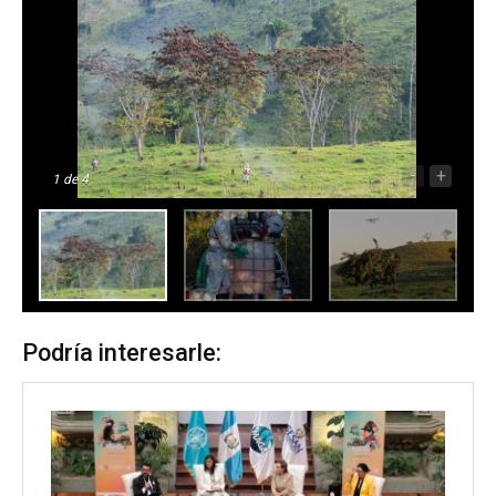
-
+
1
de 4
Podría interesarle: