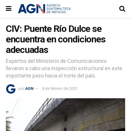
CIV: Puente Río Dulce se
encuentra en condiciones
adecuadas
Expertos del Ministerio de Comunicaciones
llevaron a cabo una inspección estructural en este
importante paso hacia el norte del país.
por
AGN
8 de febrero de 2025