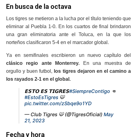
En busca de la octava
Los tigres se metieron a la lucha por el título teniendo que
eliminar al Puebla 1-0. En los cuartos de final brindaron
una gran eliminatoria ante el Toluca, en la que los
norteños clasificaron 5-4 en el marcador global.
Ya en semifinales escribieron un nuevo capítulo del
clásico regio ante Monterrey.
En una muestra de
orgullo y buen futbol,
los tigres dejaron en el camino a
los rayados 2-1 en el global.
𝗘𝗦𝗧𝗢 𝗘𝗦 𝗧𝗜𝗚𝗥𝗘𝗦
#SiempreContigo
👊
#EstoEsTigres
🐯
pic.twitter.com/zSbqe9o1YD
— Club Tigres 🐯 (@TigresOficial)
May
21, 2023
Fecha y hora