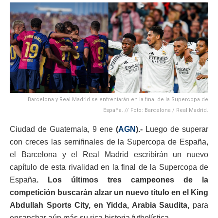
Barcelona y Real Madrid se enfrentarán en la final de la Supercopa de
España. // Foto: Barcelona / Real Madrid.
Ciudad de Guatemala, 9 ene
(
AGN
).-
Luego de superar
con creces las semifinales de la Supercopa de España,
el Barcelona y el Real Madrid escribirán un nuevo
capítulo de esta rivalidad en la final de la Supercopa de
España
. Los últimos tres campeones de la
competición buscarán alzar un nuevo título en el King
Abdullah Sports City, en Yidda, Arabia Saudita,
para
ensanchar aún más su rica historia futbolística.