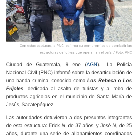
Con estas capturas, la PNC reafirma su compromiso de combatir las
estructuras delictivas que operan en el país. / Foto: PNC
Ciudad de Guatemala, 9 ene (
AGN
).– La Policía
Nacional Civil (PNC) informó sobre la desarticulación de
una banda criminal conocida como
Los Rebeca
o
Los
Frijoles
, dedicada al asalto de turistas y al robo de
productos agrícolas en el municipio de Santa María de
Jesús, Sacatepéquez.
Las autoridades detuvieron a dos presuntos integrantes
de esta estructura: Erick
N
, de 37 años, y José
N
, de 25
años, durante una serie de allanamientos coordinados