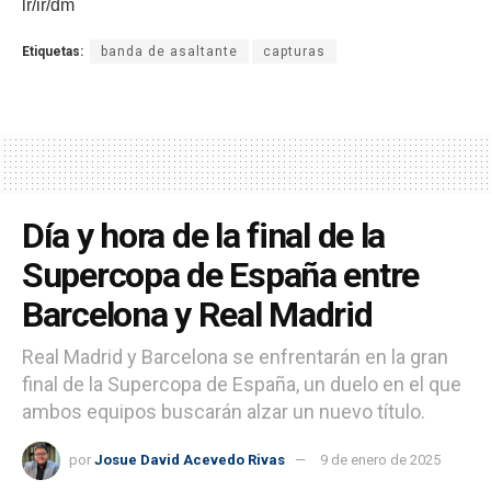
lr/ir/dm
Etiquetas:
banda de asaltante
capturas
Día y hora de la final de la
Supercopa de España entre
Barcelona y Real Madrid
Real Madrid y Barcelona se enfrentarán en la gran
final de la Supercopa de España, un duelo en el que
ambos equipos buscarán alzar un nuevo título.
por
Josue David Acevedo Rivas
9 de enero de 2025