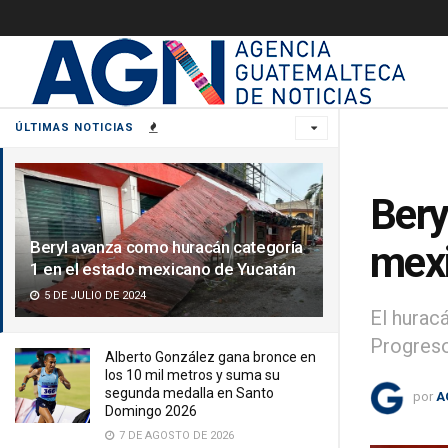
ÚLTIMAS NOTICIAS
Bery
Beryl avanza como huracán categoría
mexi
1 en el estado mexicano de Yucatán
5 DE JULIO DE 2024
El hurac
Progreso
Alberto González gana bronce en
los 10 mil metros y suma su
segunda medalla en Santo
por
A
Domingo 2026
7 DE AGOSTO DE 2026