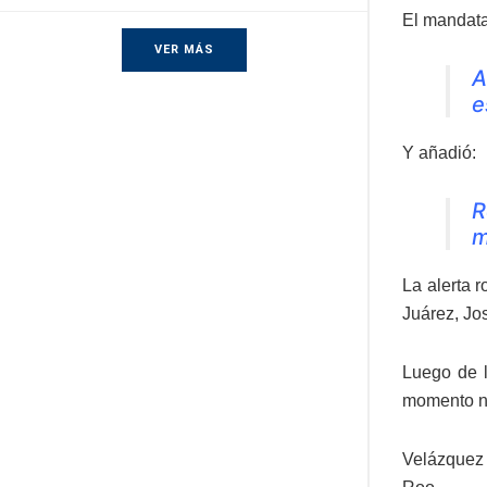
El mandatar
VER MÁS
A
e
Y añadió:
R
m
La alerta 
Juárez, Jo
Luego de l
momento no
Velázquez