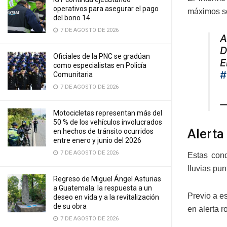
operativos para asegurar el pago
máximos so
del bono 14
7 DE AGOSTO DE 2026
A
D
Oficiales de la PNC se gradúan
E
como especialistas en Policía
#
Comunitaria
7 DE AGOSTO DE 2026
—
Motocicletas representan más del
50 % de los vehículos involucrados
Alerta
en hechos de tránsito ocurridos
entre enero y junio del 2026
7 DE AGOSTO DE 2026
Estas con
lluvias pu
Regreso de Miguel Ángel Asturias
a Guatemala: la respuesta a un
Previo a e
deseo en vida y a la revitalización
de su obra
en alerta r
7 DE AGOSTO DE 2026