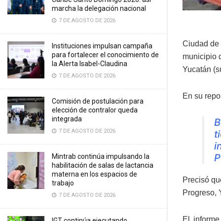
marcha la delegación nacional
7 DE AGOSTO DE 2026
Ciudad de M
Instituciones impulsan campaña
para fortalecer el conocimiento de
municipio 
la Alerta Isabel-Claudina
Yucatán (su
7 DE AGOSTO DE 2026
En su repo
Comisión de postulación para
elección de contralor queda
integrada
B
7 DE AGOSTO DE 2026
t
i
P
Mintrab continúa impulsando la
habilitación de salas de lactancia
materna en los espacios de
Precisó qu
trabajo
Progreso, 
7 DE AGOSTO DE 2026
El inform
IGT continúa ejecutando