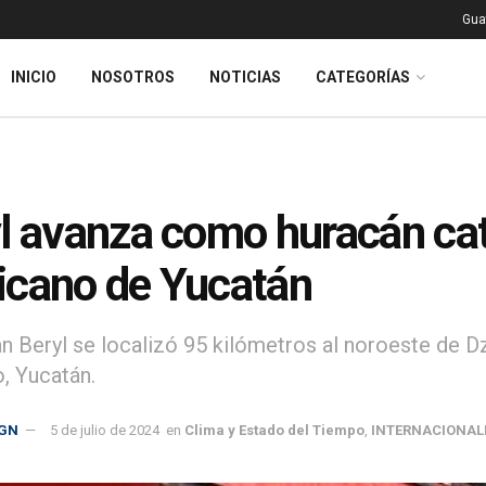
Gua
INICIO
NOSOTROS
NOTICIAS
CATEGORÍAS
l avanza como huracán cat
cano de Yucatán
án Beryl se localizó 95 kilómetros al noroeste de D
, Yucatán.
GN
5 de julio de 2024
en
Clima y Estado del Tiempo
,
INTERNACIONAL