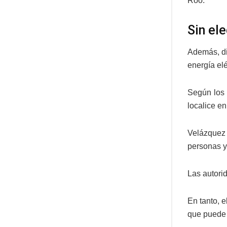
Roo.
Sin el
Además, di
energía elé
Según los 
localice en
Velázquez
personas y
Las autori
En tanto, 
que puede 