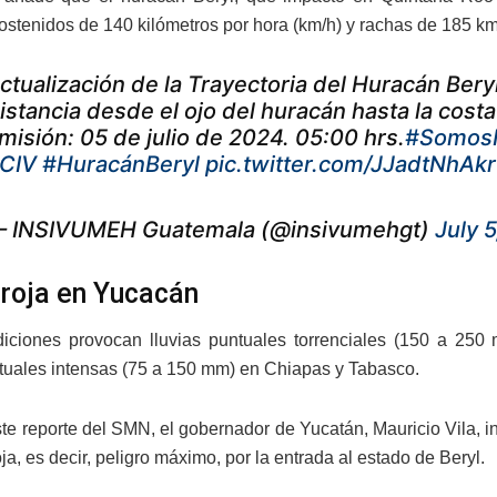
stenidos de 140 kilómetros por hora (km/h) y rachas de 185 km/
ctualización de la Trayectoria del Huracán Beryl
istancia desde el ojo del huracán hasta la cos
misión: 05 de julio de 2024. 05:00 hrs.
#Somos
CIV
#HuracánBeryl
pic.twitter.com/JJadtNhAkr
 INSIVUMEH Guatemala (@insivumehgt)
July 
 roja en Yucacán
diciones provocan lluvias puntuales torrenciales (150 a 25
ntuales intensas (75 a 150 mm) en Chiapas y Tabasco.
ste reporte del SMN, el gobernador de Yucatán, Mauricio Vila, 
oja, es decir, peligro máximo, por la entrada al estado de Beryl.