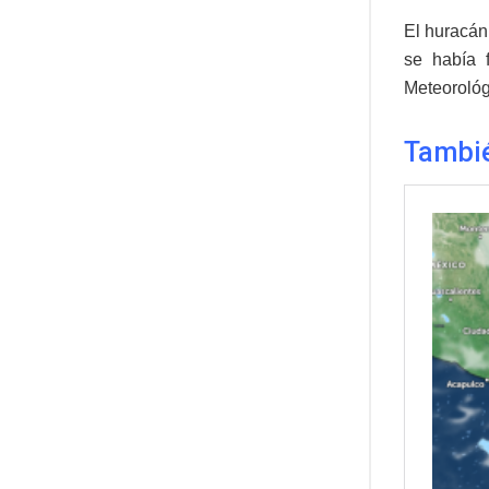
El huracán
se había 
Meteoroló
Tambié