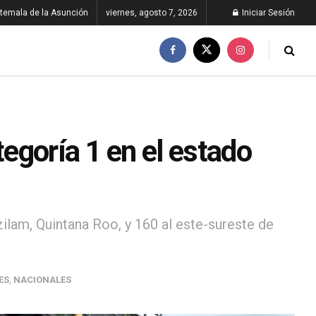
temala de la Asunción
viernes, agosto 7, 2026
Iniciar Sesión
egoría 1 en el estado
zilam, Quintana Roo, y 160 al este-sureste de
ES
,
NACIONALES