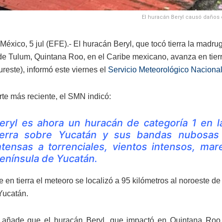
El huracán Beryl causó daños 
éxico, 5 jul (EFE).- El huracán Beryl, que tocó tierra la madru
de Tulum, Quintana Roo, en el Caribe mexicano, avanza en tier
reste), informó este viernes el
Servicio Meteorológico Naciona
rte más reciente, el SMN indicó:
eryl es ahora un huracán de categoría 1 en la
ierra sobre Yucatán y sus bandas nubosas 
ntensas a torrenciales, vientos intensos, ma
enínsula de Yucatán.
e en tierra el meteoro se localizó a 95 kilómetros al noroeste d
Yucatán.
e añade que el huracán Beryl, que impactó en Quintana Roo 