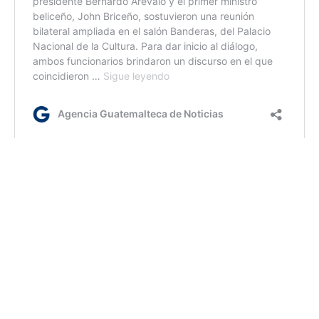
em/dm
Etiquetas:
Dideduc
Mineduc
PDH