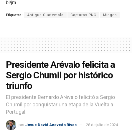
bl/jm
Etiquetas:
Antigua Guatemala
Capturas PNC
Mingob
Presidente Arévalo felicita a
Sergio Chumil por histórico
triunfo
El presidente Bernardo Arévalo felicitó a Sergio
Chumil por conquistar una etapa de la Vuelta a
Portugal.
por
Josue David Acevedo Rivas
28 de julio de 2024