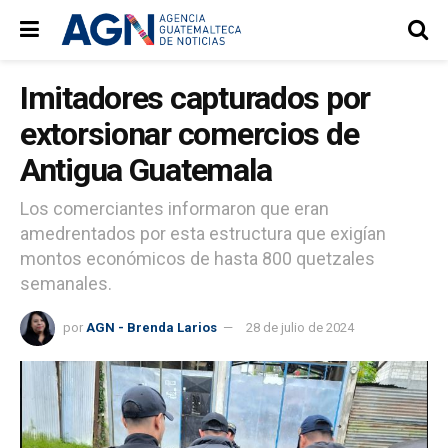
Imitadores capturados por
extorsionar comercios de
Antigua Guatemala
Los comerciantes informaron que eran
amedrentados por esta estructura que exigían
montos económicos de hasta 800 quetzales
semanales.
por
AGN - Brenda Larios
28 de julio de 2024