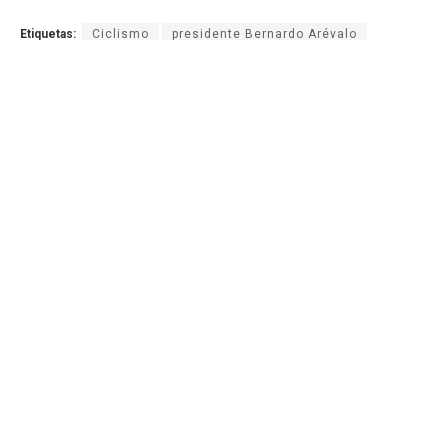
Etiquetas:
Ciclismo
presidente Bernardo Arévalo
Sergio Chumil
AGN.GT - 2021
Sitio web desarrollado por:
SCSPR
Síguenos