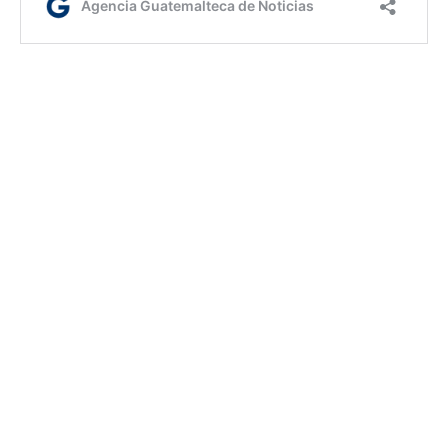
Etiquetas:
Biblia
internacionales
AGN.GT - 2021
Sitio web desarrollado por:
SCSPR
Síguenos