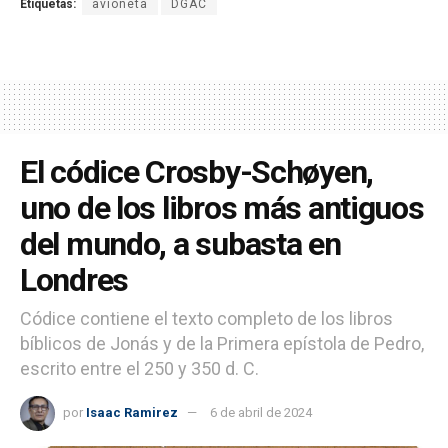
Etiquetas:
avioneta
DGAC
El códice Crosby-Schøyen,
uno de los libros más antiguos
del mundo, a subasta en
Londres
Códice contiene el texto completo de los libros
bíblicos de Jonás y de la Primera epístola de Pedro,
escrito entre el 250 y 350 d. C.
por
Isaac Ramirez
6 de abril de 2024