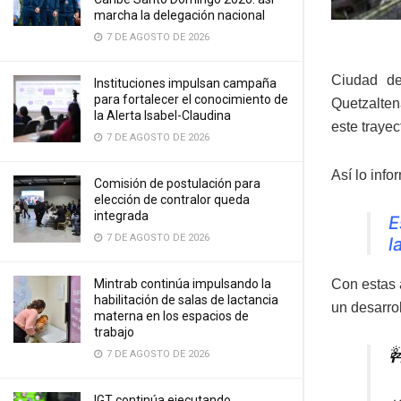
marcha la delegación nacional
7 DE AGOSTO DE 2026
Ciudad de
Instituciones impulsan campaña
para fortalecer el conocimiento de
Quetzalten
la Alerta Isabel-Claudina
este trayec
7 DE AGOSTO DE 2026
Así lo info
Comisión de postulación para
elección de contralor queda
integrada
E
7 DE AGOSTO DE 2026
l
Mintrab continúa impulsando la
Con estas 
habilitación de salas de lactancia
un desarrol
materna en los espacios de
trabajo

7 DE AGOSTO DE 2026
IGT continúa ejecutando