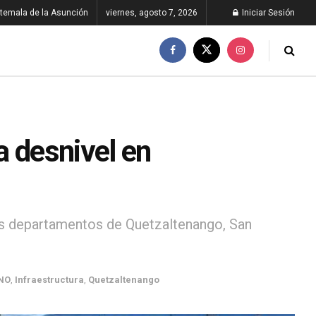
temala de la Asunción
viernes, agosto 7, 2026
Iniciar Sesión
a desnivel en
los departamentos de Quetzaltenango, San
NO
,
Infraestructura
,
Quetzaltenango