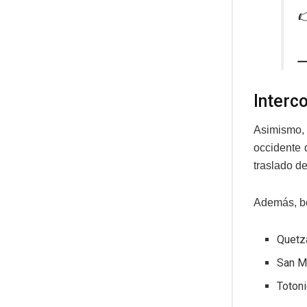

—
Interc
Asimismo, 
occidente 
traslado d
Además, be
Quetz
San M
Toton