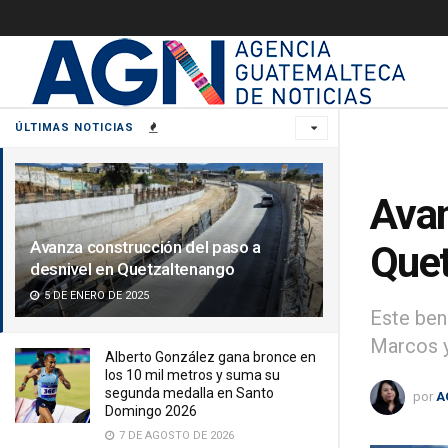
ÚLTIMAS NOTICIAS
Avan
Avanza construcción del paso a
Quet
desnivel en Quetzaltenango
5 DE ENERO DE 2025
Este ben
Marcos y
Alberto González gana bronce en
los 10 mil metros y suma su
segunda medalla en Santo
por
A
Domingo 2026
7 DE AGOSTO DE 2026