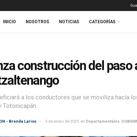
Gua
INICIO
NOSOTROS
NOTICIAS
CATEGORÍAS
za construcción del paso 
zaltenango
eficiará a los conductores que se moviliza hacía 
 Totonicapán.
GN - Brenda Larios
5 de enero de 2025
en
Departamentales
,
GOBIER