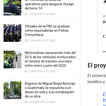

operativos para asegurar el pago
del bono 14
7 DE AGOSTO DE 2026
✅
s
Oficiales de la PNC se gradúan
como especialistas en Policía
Comunitaria

7 DE AGOSTO DE 2026
—
Motocicletas representan más del
50 % de los vehículos involucrados
en hechos de tránsito ocurridos
El pro
entre enero y junio del 2026
7 DE AGOSTO DE 2026
El proyecto
bordillos y
Regreso de Miguel Ángel Asturias
a Guatemala: la respuesta a un
deseo en vida y a la revitalización
E
de su obra
t
7 DE AGOSTO DE 2026
c