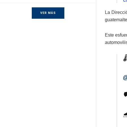
La Direcci
VER MÁS
guatemalte
Este esfue
automovili

@

