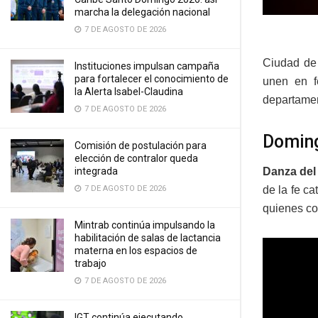
marcha la delegación nacional
7 DE AGOSTO DE 2026
Ciudad de
Instituciones impulsan campaña
para fortalecer el conocimiento de
unen en f
la Alerta Isabel-Claudina
departamen
7 DE AGOSTO DE 2026
Domin
Comisión de postulación para
elección de contralor queda
integrada
Danza del 
7 DE AGOSTO DE 2026
de la fe c
quienes co
Mintrab continúa impulsando la
habilitación de salas de lactancia
materna en los espacios de
trabajo
7 DE AGOSTO DE 2026
IGT continúa ejecutando