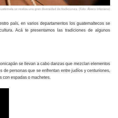
temala se realiza una gran diversidad de tradiciones. (Foto: Álvaro Interiano)
stro país, en varios departamentos los guatemaltecos se
cultura. Acá te presentamos las tradiciones de algunos
onicapán se llevan a cabo danzas que mezclan elementos
s de personas que se enfrentan entre judíos y centuriones,
os con espadas o machetes.