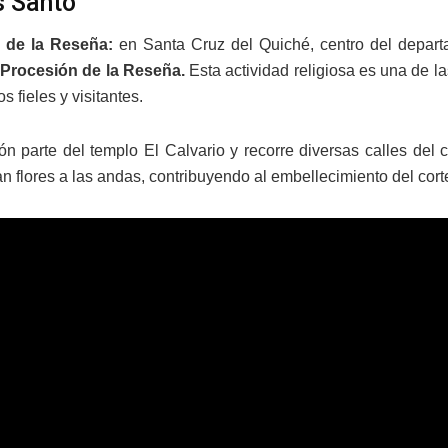
 Santo
 de la Reseña:
​en Santa Cruz del Quiché, centro del depar
l
Procesión de la Reseña
.
Esta actividad religiosa es una de 
 fieles y visitantes.
ón parte del templo El Calvario y recorre diversas calles del ce
zan flores a las andas, contribuyendo al embellecimiento del co