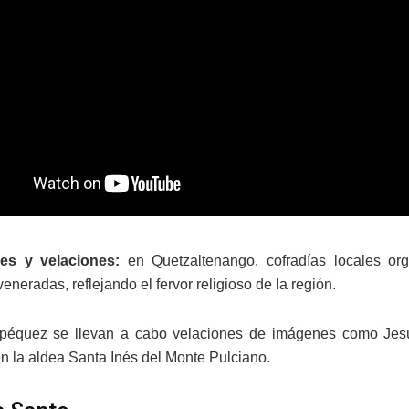
es y velaciones:
en Quetzaltenango, cofradías locales org
neradas, reflejando el fervor religioso de la región.
péquez se llevan a cabo velaciones de imágenes como Jes
n la aldea Santa Inés del Monte Pulciano. ​