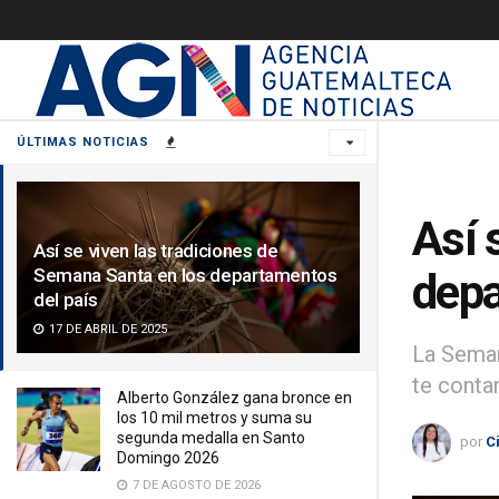
ÚLTIMAS NOTICIAS
Así 
Así se viven las tradiciones de
Semana Santa en los departamentos
depa
del país
17 DE ABRIL DE 2025
La Seman
te conta
Alberto González gana bronce en
los 10 mil metros y suma su
segunda medalla en Santo
por
C
Domingo 2026
7 DE AGOSTO DE 2026