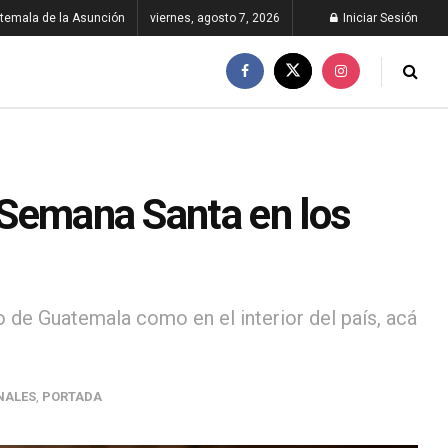
temala de la Asunción
viernes, agosto 7, 2026
Iniciar Sesión
e Semana Santa en los
 de Guatemala como en el interior del país, acá
NALES
,
PORTADA