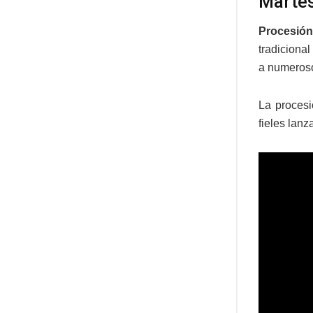
Martes
Procesión
tradiciona
a numerosos
La procesi
fieles lan