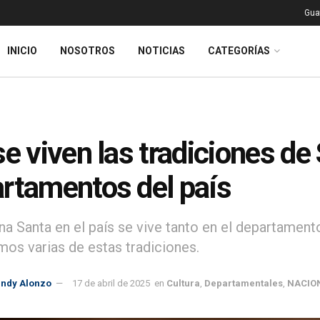
Gua
INICIO
NOSOTROS
NOTICIAS
CATEGORÍAS
se viven las tradiciones d
rtamentos del país
a Santa en el país se vive tanto en el departamento
mos varias de estas tradiciones.
indy Alonzo
17 de abril de 2025
en
Cultura
,
Departamentales
,
NACIO