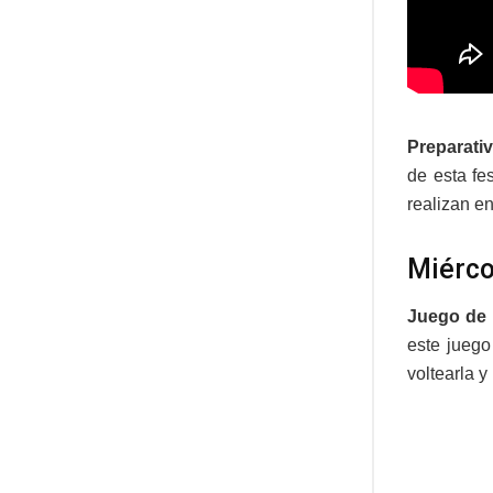
Preparati
de esta fe
realizan e
Miérco
Juego de 
este juego
voltearla y