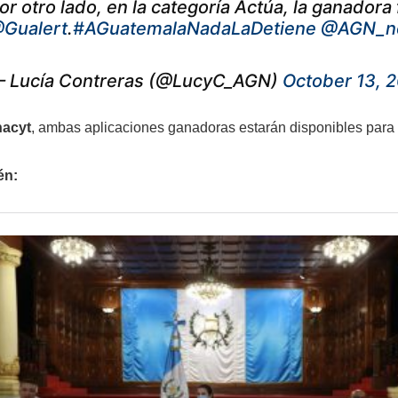
or otro lado, en la categoría Actúa, la ganadora 
Gualert
.
#AGuatemalaNadaLaDetiene
@AGN_no
 Lucía Contreras (@LucyC_AGN)
October 13, 
acyt
, ambas aplicaciones ganadoras estarán disponibles para 
én: