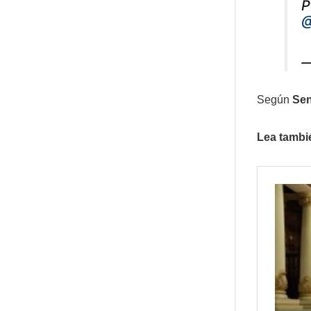
P
@
—
Según
Sen
Lea tambi