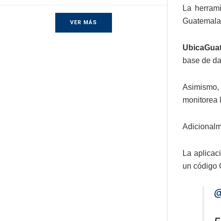
La herrami
Guatemala 
VER MÁS
UbicaGua
base de dat
Asimismo, 
monitorea 
Adicionalm
La aplicac
un código 
@