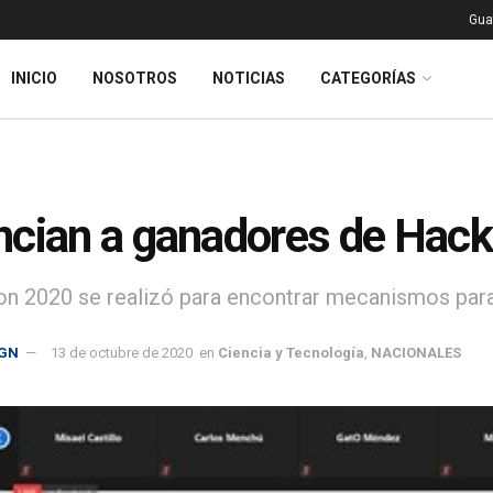
Gua
INICIO
NOSOTROS
NOTICIAS
CATEGORÍAS
cian a ganadores de Hac
n 2020 se realizó para encontrar mecanismos para 
GN
13 de octubre de 2020
en
Ciencia y Tecnología
,
NACIONALES