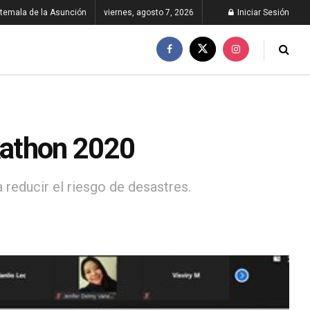
temala de la Asunción
viernes, agosto 7, 2026
Iniciar Sesión
kathon 2020
reducir el riesgo de desastres.