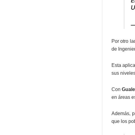
E
U
—
Por otro la
de Ingenie
Esta aplic
sus niveles
Con
Guale
en áreas e
Además, pe
que los po