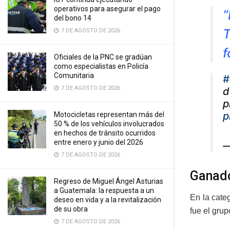
operativos para asegurar el pago
“
del bono 14
T
7 DE AGOSTO DE 2026
f
Oficiales de la PNC se gradúan
como especialistas en Policía
Comunitaria
#
7 DE AGOSTO DE 2026
d
p
p
Motocicletas representan más del
50 % de los vehículos involucrados
en hechos de tránsito ocurridos
entre enero y junio del 2026
—
7 DE AGOSTO DE 2026
Ganad
Regreso de Miguel Ángel Asturias
a Guatemala: la respuesta a un
En la cate
deseo en vida y a la revitalización
de su obra
fue el grup
7 DE AGOSTO DE 2026