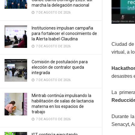
marcha la delegación nacional
7 DE AGOSTO DE 2026
Instituciones impulsan campaña
para fortalecer el conocimiento de
la Alerta Isabel-Claudina
Ciudad de
7 DE AGOSTO DE 2026
virtual, a 
Comisión de postulación para
elección de contralor queda
Hackatho
integrada
desastres 
7 DE AGOSTO DE 2026
La primer
Mintrab continúa impulsando la
Reducción
habilitación de salas de lactancia
materna en los espacios de
trabajo
Durante la
7 DE AGOSTO DE 2026
Senacyt, 
IGT continúa ejecutando