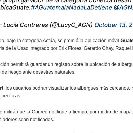
l grupo ganador de la categoría Conecta desarro
bicaGuate.
#AGuatemalaNadaLaDetiene
@AGN_
 Lucía Contreras (@LucyC_AGN)
October 13, 
do, bajo la categoría Actúa, se premió la aplicación móvil
Guale
ría de la Usac integrado por Erik Flores, Gerardo Chay, Raquel I
ación permitirá guardar un registro sobre la ubicación de alber
 de riesgo ante desastres naturales.
rt
, los usuarios podrán visualizar los albergues más cercanos, r
specíficas.
rmitirá que la Conred notifique a tiempo, por medio de mapas
bladores sean notificados.