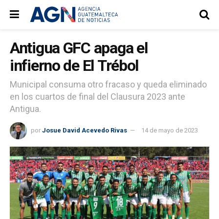
Antigua GFC apaga el
infierno de El Trébol
Municipal consuma otro fracaso y queda eliminado
en los cuartos de final del Clausura 2023 ante
Antigua.
por
Josue David Acevedo Rivas
14 de mayo de 2023