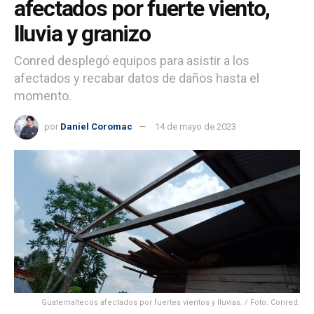
afectados por fuerte viento,
lluvia y granizo
Conred desplegó equipos para asistir a los
afectados y recabar datos de daños hasta el
momento.
por
Daniel Coromac
14 de mayo de 2023
Guatemaltecos afectados por fuertes vientos y lluvias. / Foto: Conred.